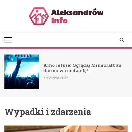
Skip
to
content
aleksandrowinfo.pl
informacje z Aleksandrowa
Łódzkiego
a
Kino letnie: Oglądaj Minecraft za
darmo w niedzielę!
7 sierpnia 2026
Wypadki i zdarzenia