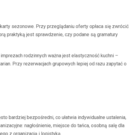
e karty sezonowe. Przy przeglądaniu oferty opłaca się zwrócić
brą praktyką jest sprawdzenie, czy podane są gramatury
y imprezach rodzinnych ważna jest elastyczność kuchni –
ian. Przy rezerwacjach grupowych lepiej od razu zapytać o
sto bardziej bezpośredni, co ułatwia indywidualne ustalenia,
nizacyjne: nagłośnienie, miejsce do tańca, osobną salę dla
go z organizacją i logistyką.