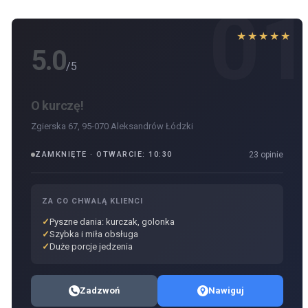
0
★★★★★
5.0
/5
O kurczę!
Zgierska 67, 95-070 Aleksandrów Łódzki
ZAMKNIĘTE · OTWARCIE: 10:30
23 opinie
ZA CO CHWALĄ KLIENCI
Pyszne dania: kurczak, golonka
Szybka i miła obsługa
Duże porcje jedzenia
Zadzwoń
Nawiguj