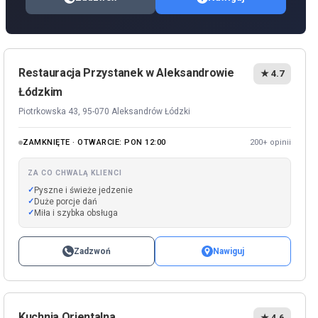
Restauracja Przystanek w Aleksandrowie
★ 4.7
Łódzkim
Piotrkowska 43, 95-070 Aleksandrów Łódzki
ZAMKNIĘTE · OTWARCIE: PON 12:00
200+ opinii
ZA CO CHWALĄ KLIENCI
Pyszne i świeże jedzenie
Duże porcje dań
Miła i szybka obsługa
Zadzwoń
Nawiguj
Kuchnia Orientalna
★ 4.6