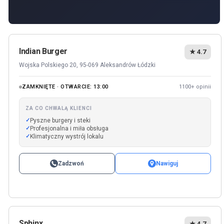
Indian Burger
★ 4.7
Wojska Polskiego 20, 95-069 Aleksandrów Łódzki
ZAMKNIĘTE · OTWARCIE: 13:00
1100+ opinii
ZA CO CHWALĄ KLIENCI
Pyszne burgery i steki
Profesjonalna i miła obsługa
Klimatyczny wystrój lokalu
Zadzwoń
Nawiguj
Sphinx
★ 4.7