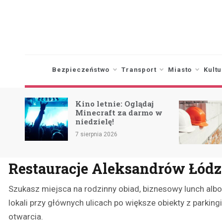
Skip
to
content
Bezpieczeństwo
Transport
Miasto
Kultu
Kino letnie: Oglądaj
Minecraft za darmo w
niedzielę!
ca
7 sierpnia 2026
Restauracje Aleksandrów Łódz
Szukasz miejsca na rodzinny obiad, biznesowy lunch alb
lokali przy głównych ulicach po większe obiekty z parkin
otwarcia.