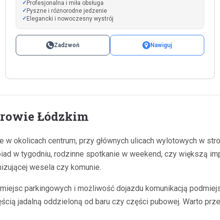
Profesjonalna i miła obsługa
Pyszne i różnorodne jedzenie
Elegancki i nowoczesny wystrój
Zadzwoń
Nawiguj
drowie Łódzkim
 w okolicach centrum, przy głównych ulicach wylotowych w stro
obiad w tygodniu, rodzinne spotkanie w weekend, czy większą im
nizującej wesela czy komunie.
ć miejsc parkingowych i możliwość dojazdu komunikacją podmiejsk
cią jadalną oddzieloną od baru czy części pubowej. Warto przejr