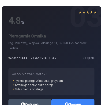
03
★★★★★
4.8
/5
Pierogarnia Omnika
róg Bankowej, Wojska Polskiego 11, 95-070 Aleksandrów
Łódzki
ZAMKNIĘTE · OTWARCIE: 11:30
34 opinie
ZA CO CHWALĄ KLIENCI
Pyszne pierogi: z kapustą, grzybami
Atrakcyjne ceny: duże porcje
Miła i ciepła obsługa
Zadzwoń
Nawiguj