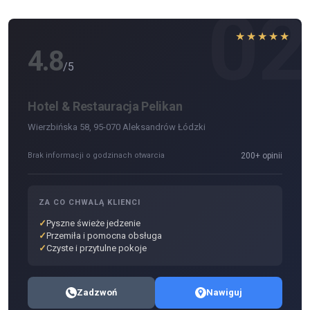
1
02
★★★★★
4.8
/5
Hotel & Restauracja Pelikan
Wierzbińska 58, 95-070 Aleksandrów Łódzki
Brak informacji o godzinach otwarcia
200+ opinii
ZA CO CHWALĄ KLIENCI
Pyszne świeże jedzenie
Przemiła i pomocna obsługa
Czyste i przytulne pokoje
Zadzwoń
Nawiguj