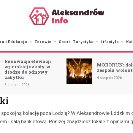
aleksandrowinfo.pl
informacje z Aleksandrowa
Łódzkiego
ra i Edukacja
Zdrowie
Sport
Turystyka
Lifestyle
Kat
Renowacja elewacji
MORORUN: doł
zgierskiej szkoły w
zespołu wolont
drodze do odnowy
zabytku
4 sierpnia 2026
6 sierpnia 2026
ki
o spokojną kolację poza Łodzią? W Aleksandrowie Łódzkim d
giem i salą bankietową. Poniżej znajdziesz lokale z opinia