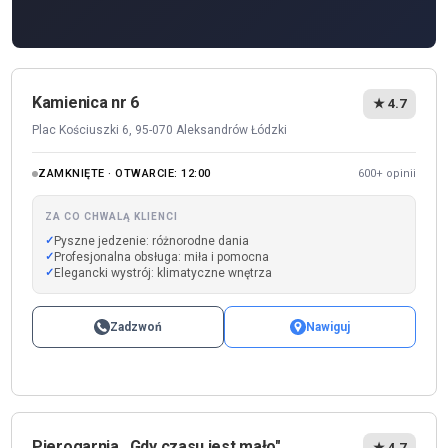
Kamienica nr 6
★ 4.7
Plac Kościuszki 6, 95-070 Aleksandrów Łódzki
ZAMKNIĘTE · OTWARCIE: 12:00
600+ opinii
ZA CO CHWALĄ KLIENCI
Pyszne jedzenie: różnorodne dania
Profesjonalna obsługa: miła i pomocna
Elegancki wystrój: klimatyczne wnętrza
Zadzwoń
Nawiguj
Pierogarnia ,,Gdy czasu jest mało"
★ 4.7