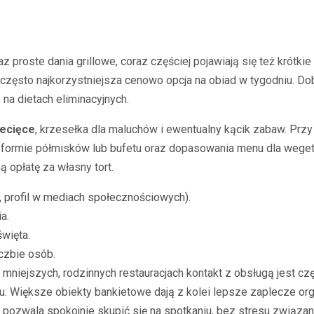
z proste dania grillowe, coraz częściej pojawiają się też krótki
często najkorzystniejsza cenowo opcja na obiad w tygodniu. Do
 na dietach eliminacyjnych.
ecięce
, krzesełka dla maluchów i ewentualny kącik zabaw. Prz
formie półmisków lub bufetu oraz dopasowania menu dla wegetar
ą opłatę za własny tort.
, profil w mediach społecznościowych).
a.
święta.
czbie osób.
mniejszych, rodzinnych restauracjach kontakt z obsługą jest czę
. Większe obiekty bankietowe dają z kolei lepsze zaplecze orga
pozwala spokojnie skupić się na spotkaniu, bez stresu związane