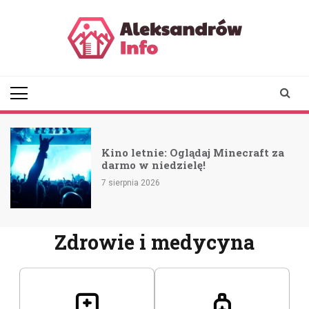
Skip
to
content
aleksandrowinfo.pl
informacje z Aleksandrowa
Łódzkiego
Kino letnie: Oglądaj Minecraft za
darmo w niedzielę!
7 sierpnia 2026
Zdrowie i medycyna