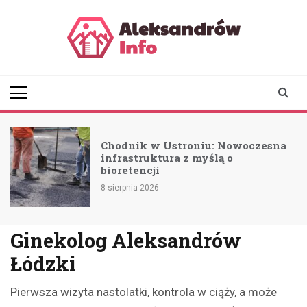
Skip
to
content
aleksandrowinfo.pl
informacje z Aleksandrowa
Łódzkiego
Chodnik w Ustroniu: Nowoczesna
a
infrastruktura z myślą o
bioretencji
8 sierpnia 2026
Ginekolog Aleksandrów
Łódzki
Pierwsza wizyta nastolatki, kontrola w ciąży, a może