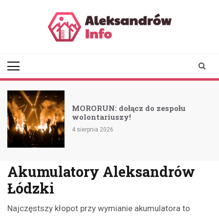
Skip
to
content
aleksandrowinfo.pl
informacje z Aleksandrowa
Łódzkiego
MORORUN: dołącz do zespołu
wolontariuszy!
4 sierpnia 2026
Akumulatory Aleksandrów
Łódzki
Najczęstszy kłopot przy wymianie akumulatora to