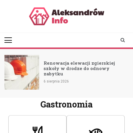
Skip
to
content
aleksandrowinfo.pl
informacje z Aleksandrowa
Łódzkiego
Renowacja elewacji zgierskiej
szkoły w drodze do odnowy
zabytku
6 sierpnia 2026
Gastronomia