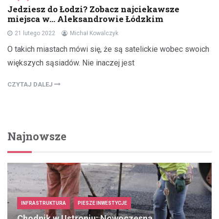
Jedziesz do Łodzi? Zobacz najciekawsze
miejsca w… Aleksandrowie Łódzkim
21 lutego 2022
Michał Kowalczyk
O takich miastach mówi się, że są satelickie wobec swoich
większych sąsiadów. Nie inaczej jest
CZYTAJ DALEJ
Najnowsze
INFRASTRUKTURA
PIESZE INWESTYCJE
Chodnik w Ustroniu: Nowoczesna