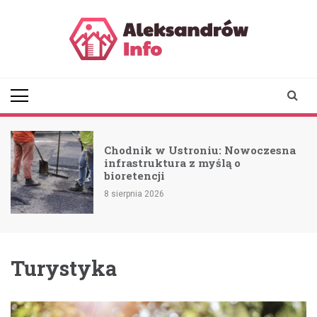
Skip
to
content
aleksandrowinfo.pl
informacje z Aleksandrowa
Łódzkiego
Chodnik w Ustroniu: Nowoczesna
a
infrastruktura z myślą o
bioretencji
8 sierpnia 2026
Turystyka