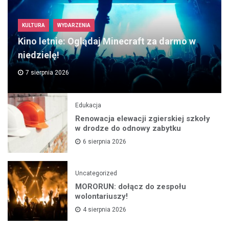
KULTURA
WYDARZENIA
Kino letnie: Oglądaj Minecraft za darmo w
niedzielę!
7 sierpnia 2026
Edukacja
Renowacja elewacji zgierskiej szkoły
w drodze do odnowy zabytku
6 sierpnia 2026
Uncategorized
MORORUN: dołącz do zespołu
wolontariuszy!
4 sierpnia 2026