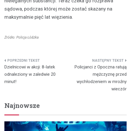
nielegalnych substancji. Teraz czeka go rozprawa
sądowa, podczas której może zostać skazany na
maksymalnie pięć lat więzienia.
Źródło: Policja Łódzka
Nawigacja
Dzielnicowi w akcji: 8-latek
Policjanci z Opoczna ratują
wpisu
odnaleziony w zaledwie 20
mężczyznę przed
minut!
wychłodzeniem w mroźny
wieczór
Najnowsze