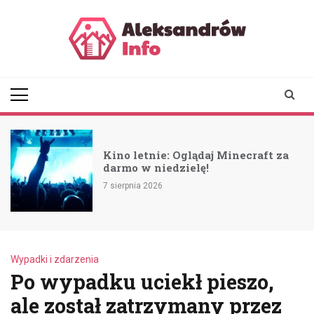
Skip
to
content
aleksandrowinfo.pl
informacje z Aleksandrowa
Łódzkiego
Kino letnie: Oglądaj Minecraft za
darmo w niedzielę!
7 sierpnia 2026
Wypadki i zdarzenia
Po wypadku uciekł pieszo,
ale został zatrzymany przez