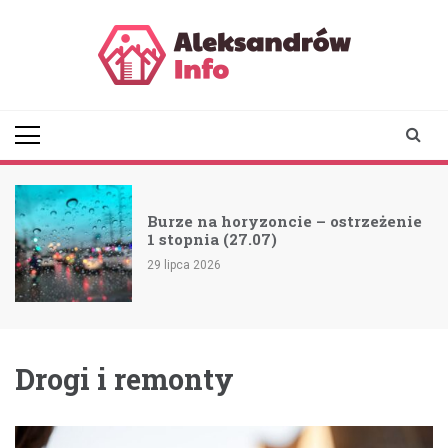
Skip
to
content
aleksandrowinfo.pl
informacje z Aleksandrowa
Łódzkiego
Burze na horyzoncie – ostrzeżenie
1 stopnia (27.07)
29 lipca 2026
Drogi i remonty