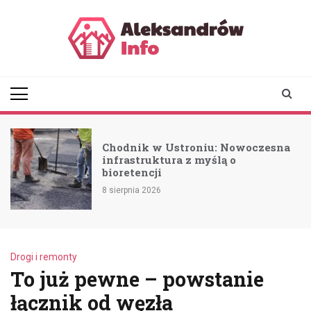
Skip
to
content
aleksandrowinfo.pl
informacje z Aleksandrowa
Łódzkiego
Chodnik w Ustroniu: Nowoczesna
a
infrastruktura z myślą o
bioretencji
8 sierpnia 2026
Drogi i remonty
To już pewne – powstanie
łącznik od węzła