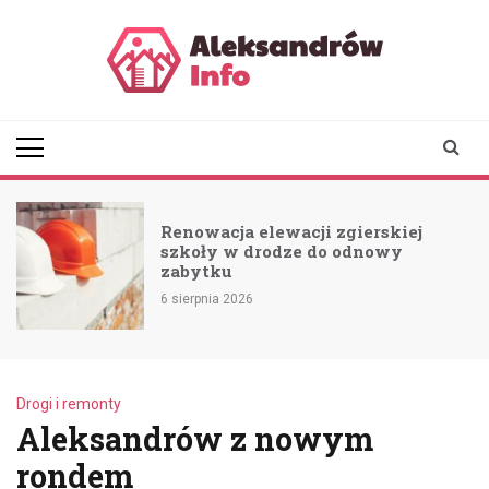
Skip
to
content
aleksandrowinfo.pl
informacje z Aleksandrowa
Łódzkiego
Renowacja elewacji zgierskiej
szkoły w drodze do odnowy
zabytku
6 sierpnia 2026
Drogi i remonty
Aleksandrów z nowym
rondem