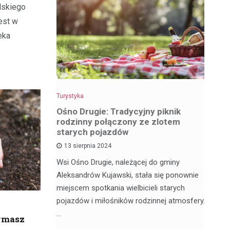
lskiego
est w
eka
Turystyka
Tu
z
Ośno Drugie: Tradycyjny piknik
W
rodzinny połączony ze zlotem
ci
starych pojazdów
13 sierpnia 2024
My
ą satelickie
Wsi Ośno Drugie, należącej do gminy
tu
ów. Nie
Aleksandrów Kujawski, stała się ponownie
wi
ódzkim,
miejscem spotkania wielbicieli starych
os
pojazdów i miłośników rodzinnej atmosfery.
…
ymasz