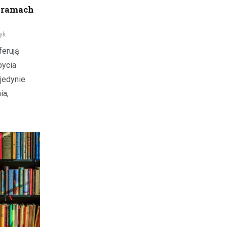
w ramach
yk
erują
bycia
jedynie
ia,