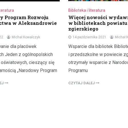
Biblioteka i literatura
iteratura
Więcej nowości wydaw
y Program Rozwoju
w bibliotekach powiatu
ictwa w Aleksandrowie
zgierskiego
14 października 2021
Michał 
22
Michał Kowalczyk
Wsparcie dla bibliotek Biblio
anie dla placówek
i przedszkolne w powiecie z
ch Jeden z ogólnopolskich
otrzymały wsparcie z Narod
oświatowych, cieszący się
Programu
arnością „Narodowy Program
CZYTAJ DALEJ
LEJ