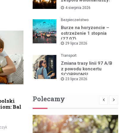
4 sierpnia 2026
Bezpieczeństwo
Burze na horyzoncie –
ostrzeżenie 1 stopnia
(27.07)
29 lipca 2026
Transport
Zmiana trasy linii 97 A/B
z powodu koncertu
SCORPIONS!
23 lipca 2026
Polecamy
polski
iom: Bal
czyk