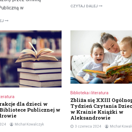
CZYTAJ DALEJ
 Publiczną w
LEJ
Biblioteka i literatura
iteratura
Zbliża się XXIII Ogólno
rakcje dla dzieci w
Tydzień Czytania Dziec
Bibliotece Publicznej w
w Krainie Książki w
drowie
Aleksandrowie
2024
Michał Kowalczyk
3 czerwca 2024
Michał Kowal