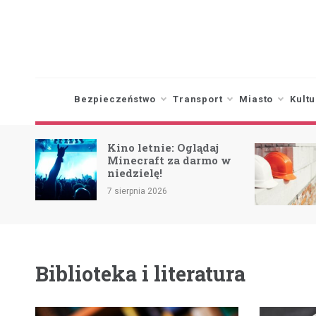
Skip
to
content
Bezpieczeństwo
Transport
Miasto
Kultu
Renowacja elewacji
 Oglądaj
zgierskiej szkoły w
a darmo w
drodze do odnowy
zabytku
6 sierpnia 2026
Biblioteka i literatura