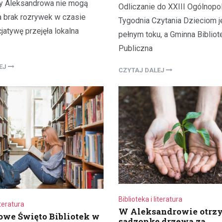
y Aleksandrowa nie mogą
Odliczanie do XXIII Ogólnopo
a brak rozrywek w czasie
Tygodnia Czytania Dzieciom j
icjatywę przejęła lokalna
pełnym toku, a Gminna Bibliot
Publiczna
LEJ
CZYTAJ DALEJ
Turystyka
Jedziesz do Łodzi? Zobac
najciekawsze miejsca w…
Aleksandrowie Łódzkim
21 lutego 2022
O takich miastach mówi się, że s
wobec swoich większych sąsiad
inaczej jest z Aleksandrowem Ł
który leży…
Biblioteka i literatura
iteratura
W Aleksandrowie otrz
we Święto Bibliotek w
sadzonkę drzewa za