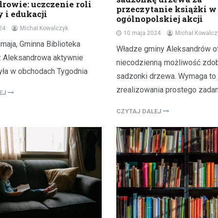
rowie: uczczenie roli
przeczytanie książki 
y i edukacji
ogólnopolskiej akcji
24
Michał Kowalczyk
10 maja 2024
Michał Kowalcz
maja, Gminna Biblioteka
Władze gminy Aleksandrów of
z Aleksandrowa aktywnie
niecodzienną możliwość zdo
yła w obchodach Tygodnia
sadzonki drzewa. Wymaga to 
zrealizowania prostego zadan
LEJ
CZYTAJ DALEJ