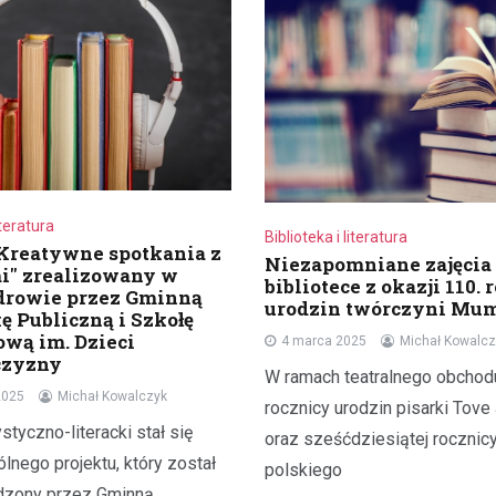
iteratura
Biblioteka i literatura
"Kreatywne spotkania z
Niezapomniane zajęcia
i" zrealizowany w
bibliotece z okazji 110.
drowie przez Gminną
urodzin twórczyni Mu
ę Publiczną i Szkołę
wą im. Dzieci
4 marca 2025
Michał Kowalcz
czyzny
W ramach teatralnego obchod
2025
Michał Kowalczyk
rocznicy urodzin pisarki Tov
styczno-literacki stał się
oraz sześćdziesiątej rocznic
lnego projektu, który został
polskiego
dzony przez Gminną