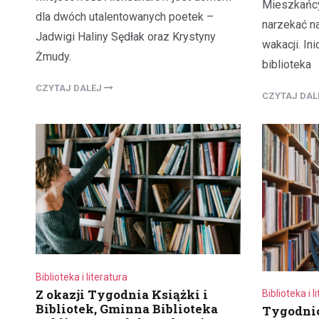
Mieszkańc
dla dwóch utalentowanych poetek –
narzekać n
Jadwigi Haliny Sędłak oraz Krystyny
wakacji. In
Żmudy.
biblioteka
CZYTAJ DALEJ
CZYTAJ DA
Biblioteka i literatura
Z okazji Tygodnia Książki i
Biblioteka i l
Bibliotek, Gminna Biblioteka
Tygodnio