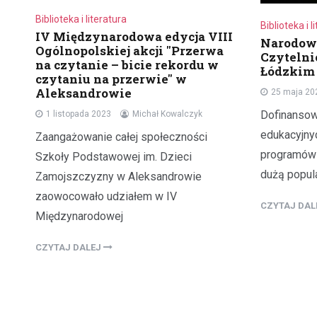
Biblioteka i literatura
Biblioteka i l
IV Międzynarodowa edycja VIII
Narodow
Ogólnopolskiej akcji "Przerwa
Czyteln
na czytanie – bicie rekordu w
Łódzkim
czytaniu na przerwie" w
Aleksandrowie
25 maja 20
Dofinansow
1 listopada 2023
Michał Kowalczyk
edukacyjny
Zaangażowanie całej społeczności
programów 
Szkoły Podstawowej im. Dzieci
dużą popul
Zamojszczyzny w Aleksandrowie
zaowocowało udziałem w IV
CZYTAJ DA
Międzynarodowej
CZYTAJ DALEJ