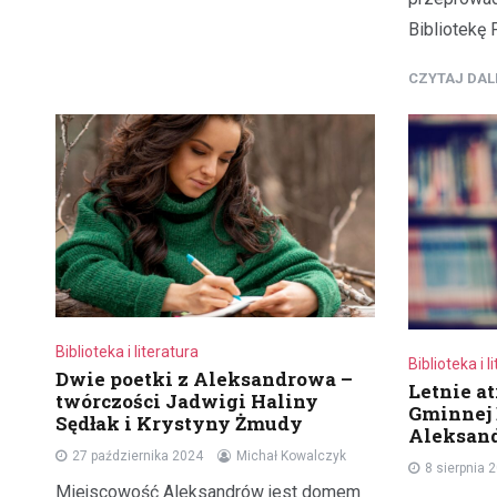
Bibliotekę
CZYTAJ DA
Biblioteka i literatura
Biblioteka i l
Dwie poetki z Aleksandrowa –
Letnie at
twórczości Jadwigi Haliny
Gminnej 
Sędłak i Krystyny Żmudy
Aleksan
27 października 2024
Michał Kowalczyk
8 sierpnia 
Miejscowość Aleksandrów jest domem