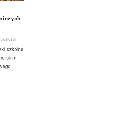
niczych
Kowalczyk
teki szkolne
gierskim
owego