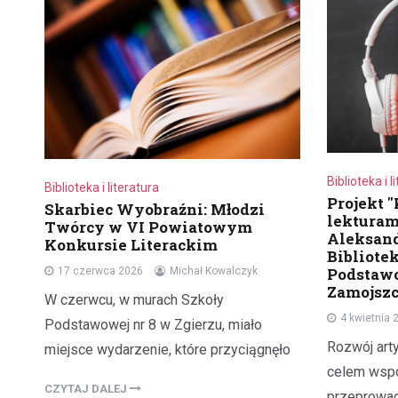
Biblioteka i l
Biblioteka i literatura
Projekt 
Skarbiec Wyobraźni: Młodzi
lekturam
Twórcy w VI Powiatowym
Aleksan
Konkursie Literackim
Bibliotek
Podstawo
17 czerwca 2026
Michał Kowalczyk
Zamojsz
W czerwcu, w murach Szkoły
4 kwietnia 
Podstawowej nr 8 w Zgierzu, miało
Rozwój arty
miejsce wydarzenie, które przyciągnęło
celem wspó
CZYTAJ DALEJ
przeprowa