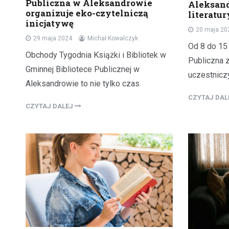
Publiczna w Aleksandrowie
Aleksand
organizuje eko-czytelniczą
literatur
inicjatywę
20 maja 20
29 maja 2024
Michał Kowalczyk
Od 8 do 15 
Obchody Tygodnia Książki i Bibliotek w
Publiczna 
Gminnej Bibliotece Publicznej w
uczestnicz
Aleksandrowie to nie tylko czas
CZYTAJ DA
CZYTAJ DALEJ