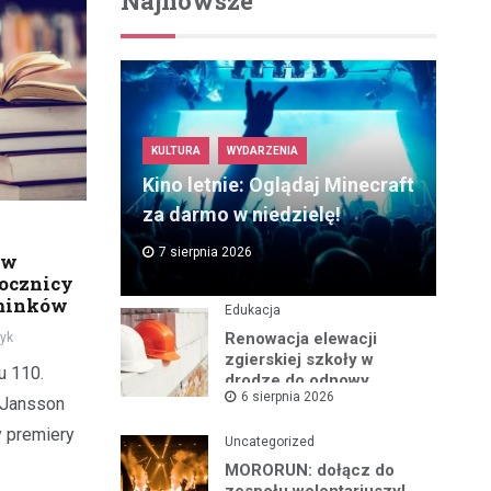
Najnowsze
KULTURA
WYDARZENIA
Kino letnie: Oglądaj Minecraft
za darmo w niedzielę!
7 sierpnia 2026
 w
 rocznicy
minków
Edukacja
Renowacja elewacji
yk
zgierskiej szkoły w
u 110.
drodze do odnowy
6 sierpnia 2026
zabytku
e Jansson
y premiery
Uncategorized
MORORUN: dołącz do
zespołu wolontariuszy!