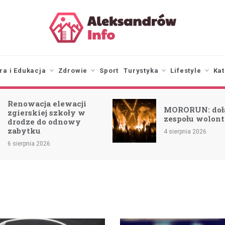
aleksandrowinfo.pl
informacje z Aleksandrowa
Łódzkiego
ra i Edukacja
Zdrowie
Sport
Turystyka
Lifestyle
Kat
Burze n
MORORUN: dołącz do
ostrzeż
zespołu wolontariuszy!
(27.07)
4 sierpnia 2026
29 lipca 2