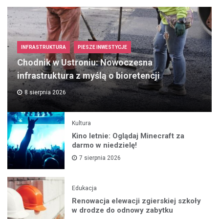
INFRASTRUKTURA
PIESZE INWESTYCJE
Chodnik w Ustroniu: Nowoczesna
infrastruktura z myślą o bioretencji
8 sierpnia 2026
Kultura
Kino letnie: Oglądaj Minecraft za
darmo w niedzielę!
7 sierpnia 2026
Edukacja
Renowacja elewacji zgierskiej szkoły
w drodze do odnowy zabytku