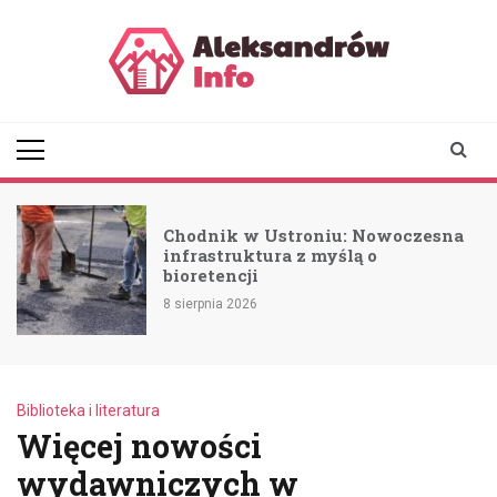
Skip
to
content
aleksandrowinfo.pl
informacje z Aleksandrowa
Łódzkiego
Chodnik w Ustroniu: Nowoczesna
infrastruktura z myślą o
bioretencji
8 sierpnia 2026
Biblioteka i literatura
Więcej nowości
wydawniczych w