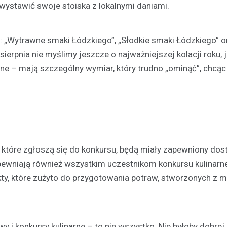
ystawić swoje stoiska z lokalnymi daniami.
to: „Wytrawne smaki Łódzkiego”, „Słodkie smaki Łódzkiego” o
Turystyka
ierpnia nie myślimy jeszcze o najważniejszej kolacji roku, 
Jedziesz do Łodzi? Zobac
ilijne – mają szczególny wymiar, który trudno „ominąć”, chcą
najciekawsze miejsca w…
Aleksandrowie Łódzkim
21 lutego 2022
O takich miastach mówi się, że s
wobec swoich większych sąsiad
inaczej jest z Aleksandrowem Ł
które zgłoszą się do konkursu, będą miały zapewniony dos
który leży…
pewniają również wszystkim uczestnikom konkursu kulinarn
ty, które zużyto do przygotowania potraw, stworzonych z m
y i konkursy kulinarne – to nie wszystko. Nie byłoby dobre