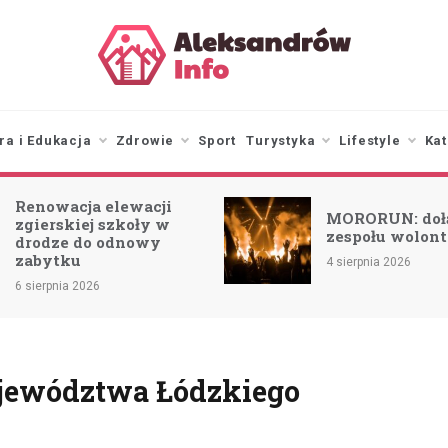
aleksandrowinfo.pl
informacje z Aleksandrowa
Łódzkiego
ra i Edukacja
Zdrowie
Sport
Turystyka
Lifestyle
Kat
acji
MORORUN: dołącz do
ły w
zespołu wolontariuszy!
owy
4 sierpnia 2026
jewództwa Łódzkiego