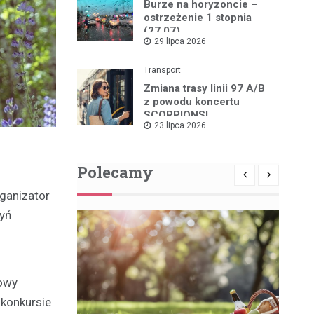
Burze na horyzoncie –
ostrzeżenie 1 stopnia
(27.07)
29 lipca 2026
Transport
Zmiana trasy linii 97 A/B
z powodu koncertu
SCORPIONS!
23 lipca 2026
Polecamy
rganizator
dyń
kowy
konkursie