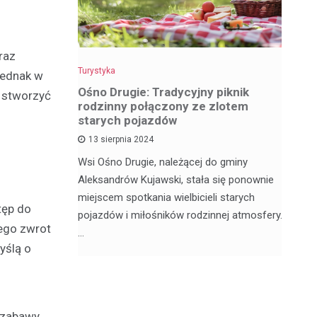
raz
Turystyka
Tu
jednak w
z
Ośno Drugie: Tradycyjny piknik
W
c stworzyć
rodzinny połączony ze zlotem
ci
starych pojazdów
13 sierpnia 2024
My
ą satelickie
Wsi Ośno Drugie, należącej do gminy
tu
ów. Nie
Aleksandrów Kujawski, stała się ponownie
wi
ódzkim,
miejscem spotkania wielbicieli starych
os
tęp do
pojazdów i miłośników rodzinnej atmosfery.
ego zwrot
…
yślą o
j zabawy