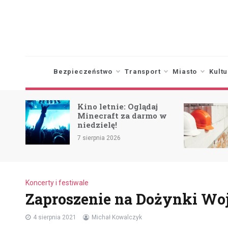
Skip
to
content
Bezpieczeństwo
Transport
Miasto
Kultu
Renowacja elew
Kino letnie: Oglądaj
zgierskiej szko
Minecraft za darmo w
drodze do odn
niedzielę!
zabytku
7 sierpnia 2026
6 sierpnia 2026
Koncerty i festiwale
Zaproszenie na Dożynki Wo
4 sierpnia 2021
Michał Kowalczyk