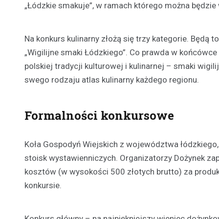
„Łódzkie smakuje”, w ramach którego można będzie w
Na konkurs kulinarny złożą się trzy kategorie. Będą 
„Wigilijne smaki Łódzkiego”. Co prawda w końcówce s
polskiej tradycji kulturowej i kulinarnej – smaki wig
swego rodzaju atlas kulinarny każdego regionu.
Formalności konkursowe
Koła Gospodyń Wiejskich z województwa łódzkiego, 
stoisk wystawienniczych. Organizatorzy Dożynek za
kosztów (w wysokości 500 złotych brutto) za produk
konkursie.
Konkurs główny – na najpiękniejszy wieniec dożynkow