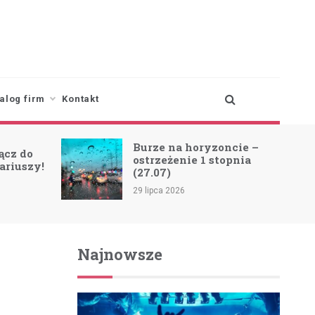
alog firm
Kontakt
Burze na horyzoncie –
Zmiana tra
ostrzeżenie 1 stopnia
A/B z pow
(27.07)
SCORPION
29 lipca 2026
23 lipca 2026
Najnowsze