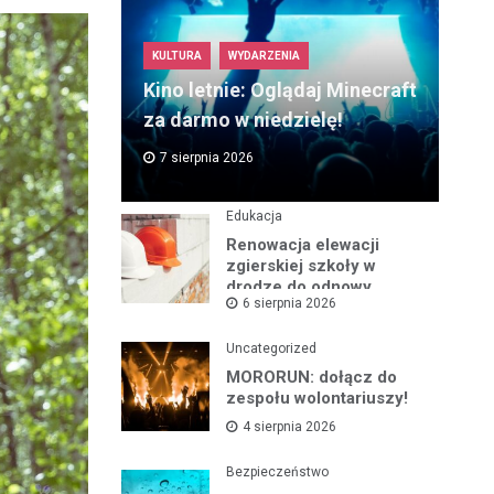
KULTURA
WYDARZENIA
Kino letnie: Oglądaj Minecraft
za darmo w niedzielę!
7 sierpnia 2026
Edukacja
Renowacja elewacji
zgierskiej szkoły w
drodze do odnowy
6 sierpnia 2026
zabytku
Uncategorized
MORORUN: dołącz do
zespołu wolontariuszy!
4 sierpnia 2026
Bezpieczeństwo