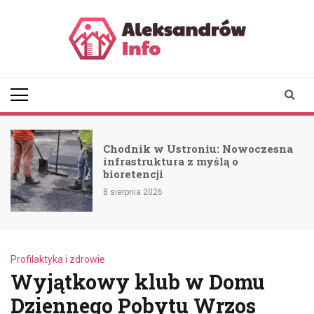
Skip
to
content
aleksandrowinfo.pl
informacje z Aleksandrowa
Łódzkiego
Chodnik w Ustroniu: Nowoczesna
infrastruktura z myślą o
bioretencji
8 sierpnia 2026
Profilaktyka i zdrowie
Wyjątkowy klub w Domu
Dziennego Pobytu Wrzos