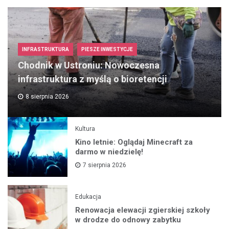
INFRASTRUKTURA
PIESZE INWESTYCJE
Chodnik w Ustroniu: Nowoczesna
infrastruktura z myślą o bioretencji
8 sierpnia 2026
Kultura
Kino letnie: Oglądaj Minecraft za
darmo w niedzielę!
7 sierpnia 2026
Edukacja
Renowacja elewacji zgierskiej szkoły
w drodze do odnowy zabytku