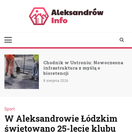
Skip
to
content
aleksandrowinfo.pl
informacje z Aleksandrowa
Łódzkiego
Chodnik w Ustroniu: Nowoczesna
a
infrastruktura z myślą o
bioretencji
8 sierpnia 2026
Sport
W Aleksandrowie Łódzkim
świętowano 25-lecie klubu