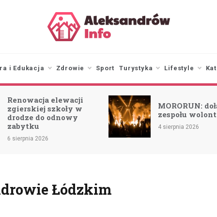
aleksandrowinfo.pl
informacje z Aleksandrowa
Łódzkiego
ra i Edukacja
Zdrowie
Sport
Turystyka
Lifestyle
Kat
Renowacja elewacji
MORORUN: doł
zgierskiej szkoły w
zespołu wolont
drodze do odnowy
zabytku
4 sierpnia 2026
6 sierpnia 2026
androwie Łódzkim