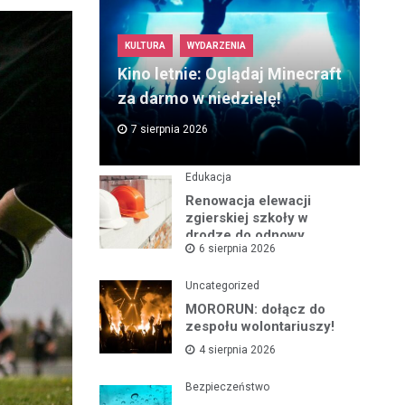
KULTURA
WYDARZENIA
Kino letnie: Oglądaj Minecraft
za darmo w niedzielę!
7 sierpnia 2026
Edukacja
Renowacja elewacji
zgierskiej szkoły w
drodze do odnowy
6 sierpnia 2026
zabytku
Uncategorized
MORORUN: dołącz do
zespołu wolontariuszy!
4 sierpnia 2026
Bezpieczeństwo