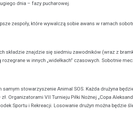
ugiego dnia – fazy pucharowej.
lepsze zespoły, które wywalczą sobie awans w ramach sobotn
ch składzie znajdzie się siedmiu zawodników (wraz z bram
ą rozegrane w innych „widełkach” czasowych. Sobotnie me
ym samym stowarzyszenie Animal SOS. Każda drużyna będzi
. Organizatorami VII Turnieju Piłki Nożnej „Copa Aleksand
odek Sportu i Rekreacji. Losowanie drużyn można będzie śl