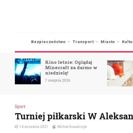
Skip
to
content
Bezpieczeństwo
Transport
Miasto
Kultu
Kino letnie: Oglądaj
Minecraft za darmo w
niedzielę!
ca
7 sierpnia 2026
Sport
Turniej piłkarski W Aleks
14 września 2021
Michał Kowalczyk