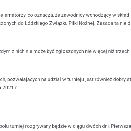
ze-amatorzy, co oznacza, że zawodnicy wchodzący w skład 
szonych do Łódzkiego Związku Piłki Nożnej. Zasada ta nie 
Turystyka
Jedziesz do Łodzi? Zobac
najciekawsze miejsca w…
Aleksandrowie Łódzkim
ym z nich nie może być zgłoszonych nie więcej niż trzech 
21 lutego 2022
O takich miastach mówi się, że s
wobec swoich większych sąsiad
, pozwalających na udział w turnieju jest również dobry s
inaczej jest z Aleksandrowem Ł
 2021 r.
który leży…
bolu turniej rozgrywany będzie w ciągu dwóch dni. Pierwsz