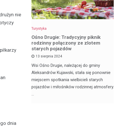
drużyn nie
dotyczy
Turystyka
Tu
z
Ośno Drugie: Tradycyjny piknik
W
rodzinny połączony ze zlotem
ci
starych pojazdów
piłkarzy
13 sierpnia 2024
My
ą satelickie
Wsi Ośno Drugie, należącej do gminy
tu
ów. Nie
Aleksandrów Kujawski, stała się ponownie
wi
tan
ódzkim,
miejscem spotkania wielbicieli starych
os
pojazdów i miłośników rodzinnej atmosfery.
…
ego dnia