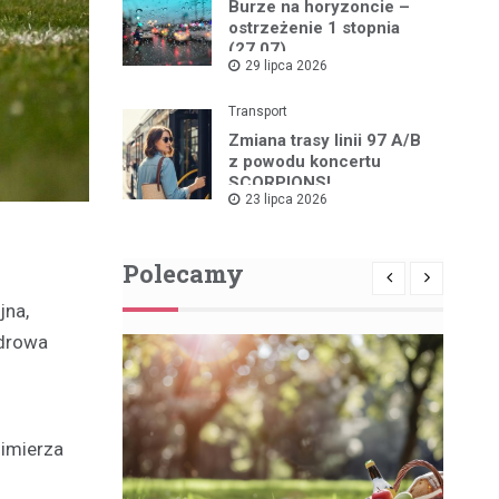
Burze na horyzoncie –
ostrzeżenie 1 stopnia
(27.07)
29 lipca 2026
Transport
Zmiana trasy linii 97 A/B
z powodu koncertu
SCORPIONS!
23 lipca 2026
Polecamy
jna,
ndrowa
zimierza