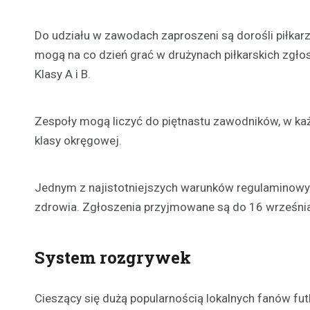
Do udziału w zawodach zaproszeni są dorośli piłkar
mogą na co dzień grać w drużynach piłkarskich zgło
Klasy A i B.
Zespoły mogą liczyć do piętnastu zawodników, w każd
klasy okręgowej.
Jednym z najistotniejszych warunków regulaminowych
zdrowia. Zgłoszenia przyjmowane są do 16 września
System rozgrywek
Cieszący się dużą popularnością lokalnych fanów fut