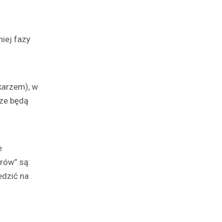
iej fazy
karzem), w
cze będą
e
rów” są:
edzić na