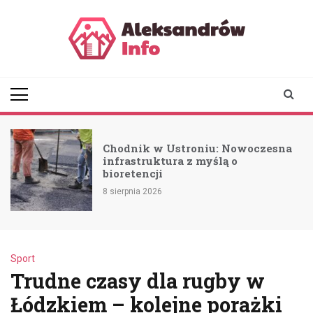
Skip
to
content
aleksandrowinfo.pl
informacje z Aleksandrowa
Łódzkiego
Chodnik w Ustroniu: Nowoczesna
a
infrastruktura z myślą o
bioretencji
8 sierpnia 2026
Sport
Trudne czasy dla rugby w
Łódzkiem – kolejne porażki