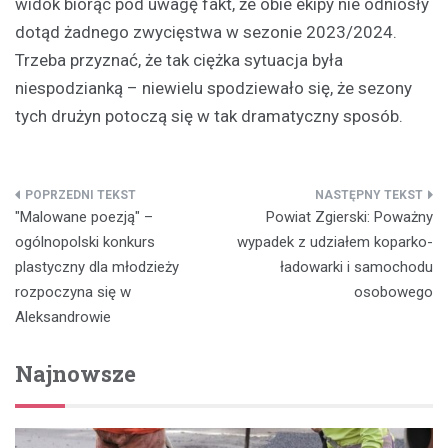
widok biorąc pod uwagę fakt, że obie ekipy nie odniosły
dotąd żadnego zwycięstwa w sezonie 2023/2024.
Trzeba przyznać, że tak ciężka sytuacja była
niespodzianką – niewielu spodziewało się, że sezony
tych drużyn potoczą się w tak dramatyczny sposób.
Nawigacja
"Malowane poezją" –
Powiat Zgierski: Poważny
wpisu
ogólnopolski konkurs
wypadek z udziałem koparko-
plastyczny dla młodzieży
ładowarki i samochodu
rozpoczyna się w
osobowego
Aleksandrowie
Najnowsze