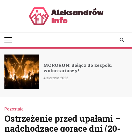
Skip
to
content
aleksandrowinfo.pl
informacje z Aleksandrowa
Łódzkiego
MORORUN: dołącz do zespołu
wolontariuszy!
4 sierpnia 2026
Pozostałe
Ostrzeżenie przed upałami –
nadchodzące gorące dni (20-