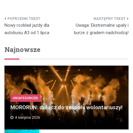
Nawigacja
Nowy rozkład jazdy dla
Uwaga: Ekstremalne upały i
wpisu
autobusu A3 od 1 lipca
burze z gradem nadchodzą!
Najnowsze
UNCATEGORIZED
MORORUN: dołącz do zespołu wolontariuszy!
4 sierpnia 2026