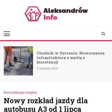
Skip
to
content
aleksandrowinfo.pl
informacje z Aleksandrowa
Łódzkiego
Chodnik w Ustroniu: Nowoczesna
infrastruktura z myślą o
bioretencji
8 sierpnia 2026
Komunikacja miejska
Nowy rozkład jazdy dla
autobusu A3 od 1 lipca