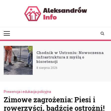
Skip
to
content
aleksandrowinfo.pl
informacje z Aleksandrowa
Łódzkiego
Chodnik w Ustroniu: Nowoczesna
infrastruktura z myślą o
bioretencji
8 sierpnia 2026
Prewencja i edukacja policyjna
Zimowe zagrożenia: Piesi i
rowerzyści, bądźcie ostrożni!