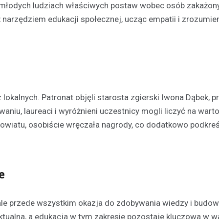
w młodych ludziach właściwych postaw wobec osób zakażon
 narzędziem edukacji społecznej, ucząc empatii i zrozumien
Turystyka
Jedziesz do Łodzi? Zobac
najciekawsze miejsca w…
Aleksandrowie Łódzkim
lokalnych. Patronat objęli starosta zgierski Iwona Dąbek, p
21 lutego 2022
waniu, laureaci i wyróżnieni uczestnicy mogli liczyć na war
O takich miastach mówi się, że s
wobec swoich większych sąsiad
Powiatu, osobiście wręczała nagrody, co dodatkowo podkreś
inaczej jest z Aleksandrowem Ł
który leży…
e
, ale przede wszystkim okazja do zdobywania wiedzy i budow
tualna, a edukacja w tym zakresie pozostaje kluczowa w w