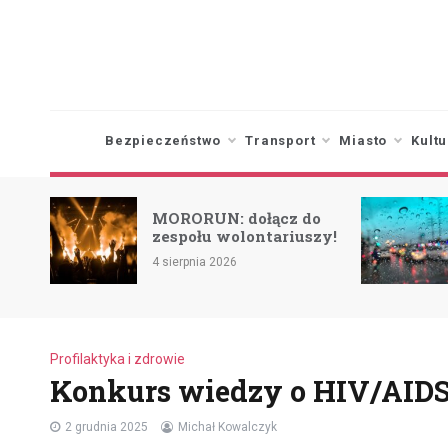
Skip
to
content
Bezpieczeństwo
Transport
Miasto
Kultu
Burze na horyzon
MORORUN: dołącz do
ostrzeżenie 1 stop
zespołu wolontariuszy!
(27.07)
 sierpnia 2026
29 lipca 2026
Profilaktyka i zdrowie
Konkurs wiedzy o HIV/AIDS 
2 grudnia 2025
Michał Kowalczyk