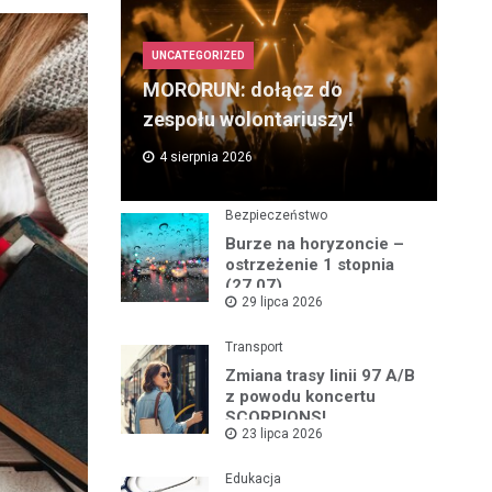
UNCATEGORIZED
MORORUN: dołącz do
zespołu wolontariuszy!
4 sierpnia 2026
Bezpieczeństwo
Burze na horyzoncie –
ostrzeżenie 1 stopnia
(27.07)
29 lipca 2026
Transport
Zmiana trasy linii 97 A/B
z powodu koncertu
SCORPIONS!
23 lipca 2026
Edukacja