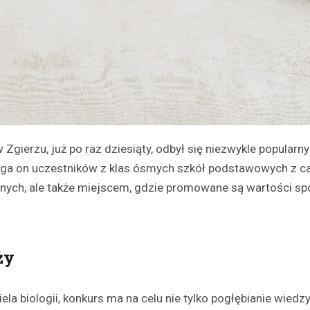
erzu, już po raz dziesiąty, odbył się niezwykle popularn
ąga on uczestników z klas ósmych szkół podstawowych z c
alnych, ale także miejscem, gdzie promowane są wartości sp
ży
a biologii, konkurs ma na celu nie tylko pogłębianie wiedz