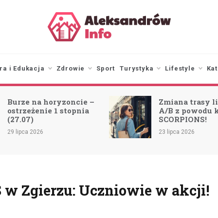
aleksandrowinfo.pl
informacje z Aleksandrowa
Łódzkiego
ra i Edukacja
Zdrowie
Sport
Turystyka
Lifestyle
Kat
cie –
Zmiana trasy linii 97
nia
A/B z powodu koncertu
SCORPIONS!
23 lipca 2026
w Zgierzu: Uczniowie w akcji!