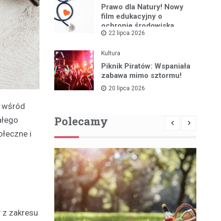
Prawo dla Natury! Nowy
film edukacyjny o
ochronie środowiska
22 lipca 2026
Kultura
Piknik Piratów: Wspaniała
zabawa mimo sztormu!
20 lipca 2026
y wśród
Polecamy
ałego
ołeczne i
y z zakresu