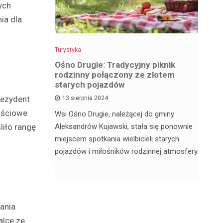
ych
ia dla
Turystyka
Tu
z
Ośno Drugie: Tradycyjny piknik
W
rodzinny połączony ze zlotem
ci
starych pojazdów
rezydent
13 sierpnia 2024
My
tościowe
ą satelickie
Wsi Ośno Drugie, należącej do gminy
tu
ów. Nie
Aleksandrów Kujawski, stała się ponownie
liło rangę
wi
ódzkim,
miejscem spotkania wielbicieli starych
os
pojazdów i miłośników rodzinnej atmosfery.
…
ania
alce ze