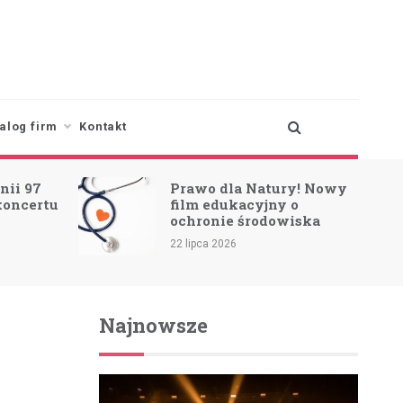
alog firm
Kontakt
Prawo dla Natury! Nowy
Piknik Pirat
film edukacyjny o
Wspaniała z
ochronie środowiska
sztormu!
22 lipca 2026
20 lipca 2026
Najnowsze