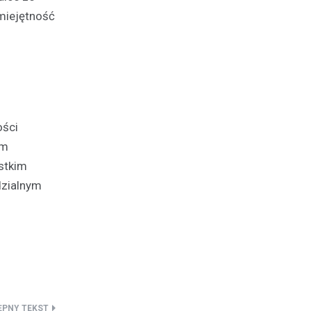
umiejętność
ości
ym
stkim
dzialnym