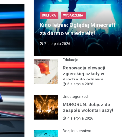
KULTURA
WYDARZENIA
Kino letnie: Oglądaj Minecraft
za darmo w niedzielę!
7 sierpnia 2026
Edukacja
Renowacja elewacji
zgierskiej szkoły w
drodze do odnowy
6 sierpnia 2026
zabytku
Uncategorized
MORORUN: dołącz do
zespołu wolontariuszy!
4 sierpnia 2026
Bezpieczeństwo