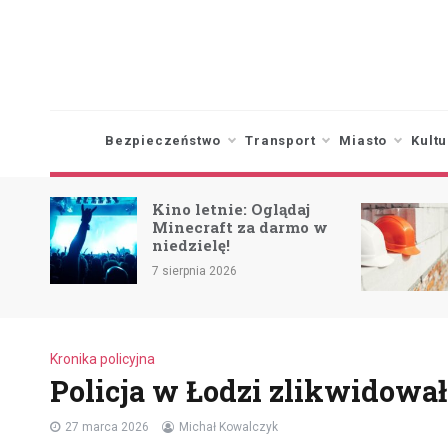
Skip
to
content
Bezpieczeństwo
Transport
Miasto
Kultu
Kino letnie: Oglądaj
Minecraft za darmo w
niedzielę!
ca
7 sierpnia 2026
Kronika policyjna
Policja w Łodzi zlikwidował
27 marca 2026
Michał Kowalczyk