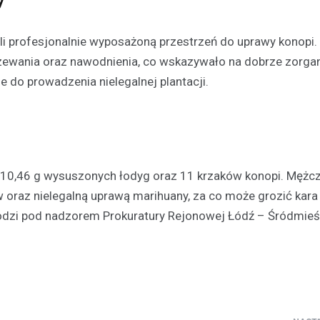
li profesjonalnie wyposażoną przestrzeń do uprawy konopi.
grzewania oraz nawodnienia, co wskazywało na dobrze zorg
Turystyka
e do prowadzenia nielegalnej plantacji.
Jedziesz do Łodzi? Zobac
najciekawsze miejsca w…
Aleksandrowie Łódzkim
21 lutego 2022
O takich miastach mówi się, że s
 10,46 g wysuszonych łodyg oraz 11 krzaków konopi. Mężc
wobec swoich większych sąsiad
oraz nielegalną uprawą marihuany, za co może grozić kara 
inaczej jest z Aleksandrowem Ł
 Łodzi pod nadzorem Prokuratury Rejonowej Łódź – Śródmieś
który leży…