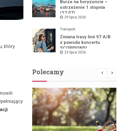
Burze na horyzoncie –
ostrzeżenie 1 stopnia
(27.07)
29 lipca 2026
Transport
Zmiana trasy linii 97 A/B
z powodu koncertu
, który
SCORPIONS!
23 lipca 2026
Polecamy
nowili
pełniający
acji
.