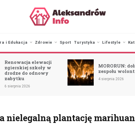
aleksandrowinfo.pl
informacje z Aleksandrowa
Łódzkiego
ra i Edukacja
Zdrowie
Sport
Turystyka
Lifestyle
Kat
Renowacja elewacji
MORORUN: doł
zgierskiej szkoły w
zespołu wolont
drodze do odnowy
zabytku
4 sierpnia 2026
6 sierpnia 2026
a nielegalną plantację marihua