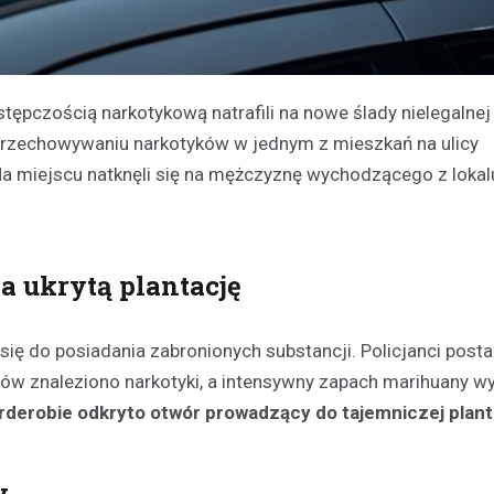
stępczością narkotykową natrafili na nowe ślady nielegalnej
 przechowywaniu narkotyków w jednym z mieszkań na ulicy
a miejscu natknęli się na mężczyznę wychodzącego z lokalu
a ukrytą plantację
ę do posiadania zabronionych substancji. Policjanci posta
ów znaleziono narkotyki, a intensywny zapach marihuany wy
rderobie odkryto otwór prowadzący do tajemniczej plant
y