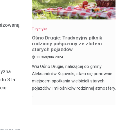
anizowaną
Turystyka
Tu
z
Ośno Drugie: Tradycyjny piknik
W
rodzinny połączony ze zlotem
ci
starych pojazdów
13 sierpnia 2024
My
ą satelickie
Wsi Ośno Drugie, należącej do gminy
tu
zyzna
ów. Nie
Aleksandrów Kujawski, stała się ponownie
wi
do 3 lat
ódzkim,
miejscem spotkania wielbicieli starych
os
cie.
pojazdów i miłośników rodzinnej atmosfery.
…