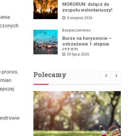
MORORUN: dołącz do
zespołu wolontariuszy!
ienie
4 sierpnia 2026
dczonych
Bezpieczeństwo
Burze na horyzoncie –
ostrzeżenie 1 stopnia
(27.07)
29 lipca 2026
 proces,
Polecamy
zmian.
lepszej
sandrowie