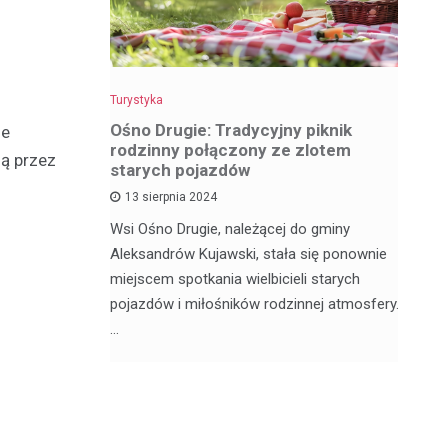
Turystyka
Tu
z
Ośno Drugie: Tradycyjny piknik
W
ie
rodzinny połączony ze zlotem
ci
ą przez
starych pojazdów
13 sierpnia 2024
My
ą satelickie
Wsi Ośno Drugie, należącej do gminy
tu
ów. Nie
Aleksandrów Kujawski, stała się ponownie
wi
ódzkim,
miejscem spotkania wielbicieli starych
os
pojazdów i miłośników rodzinnej atmosfery.
…