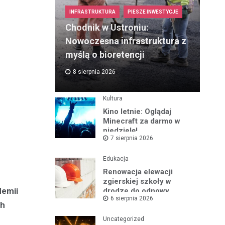
INFRASTRUKTURA
PIESZE INWESTYCJE
Chodnik w Ustroniu:
Nowoczesna infrastruktura z
myślą o bioretencji
8 sierpnia 2026
Kultura
Kino letnie: Oglądaj
Minecraft za darmo w
niedzielę!
7 sierpnia 2026
Edukacja
Renowacja elewacji
zgierskiej szkoły w
demii
drodze do odnowy
6 sierpnia 2026
zabytku
ch
Uncategorized