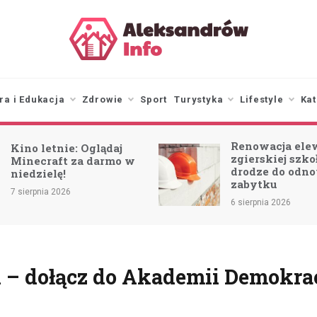
aleksandrowinfo.pl
informacje z Aleksandrowa
Łódzkiego
ra i Edukacja
Zdrowie
Sport
Turystyka
Lifestyle
Kat
Renowacja ele
Kino letnie: Oglądaj
zgierskiej szk
Minecraft za darmo w
drodze do odn
niedzielę!
zabytku
7 sierpnia 2026
6 sierpnia 2026
 – dołącz do Akademii Demokrac