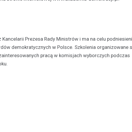
Turystyka
Jedziesz do Łodzi? Zobac
Kancelarii Prezesa Rady Ministrów i ma na celu podniesien
najciekawsze miejsca w…
rdów demokratycznych w Polsce. Szkolenia organizowane s
Aleksandrowie Łódzkim
b zainteresowanych pracą w komisjach wyborczych podczas
21 lutego 2022
oku.
O takich miastach mówi się, że s
wobec swoich większych sąsiad
inaczej jest z Aleksandrowem Ł
który leży…