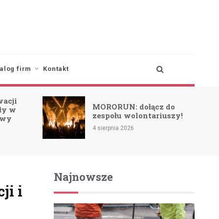
alog firm
Kontakt
wacji
MORORUN: dołącz do
oły w
zespołu wolontariuszy!
owy
4 sierpnia 2026
Najnowsze
ji i