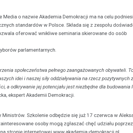
ne Media o nazwie Akademia Demokracji ma na celu podnies
cznych standardów w Polsce. Składa się z zespołu doświa
ozwala oferować wnikliwe seminaria skierowane do osób
yborów parlamentarnych.
orzenia społeczeństwa pełnego zaangażowanych obywateli. To
szych idei i naszej siły oddziaływania na rzecz pozytywnych 
, a odkrywanie jej potencjału jest niezbędne dla budowania 
cka, ekspert Akademii Demokracji.
y Ministrów. Szkolenie odbędzie się już 17 czerwca w Alek
 zainteresowane osoby mogą zgłaszać chęć udziału poprzez
na stronie internetowej www.akademia-demokracji.pl.