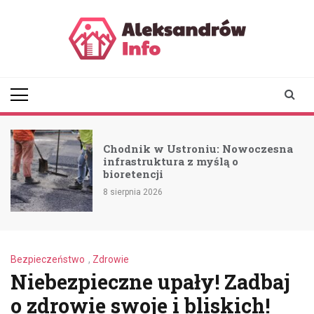
Skip
to
content
aleksandrowinfo.pl
informacje z Aleksandrowa
Łódzkiego
Chodnik w Ustroniu: Nowoczesna
infrastruktura z myślą o
bioretencji
8 sierpnia 2026
Bezpieczeństwo
,
Zdrowie
Niebezpieczne upały! Zadbaj
o zdrowie swoje i bliskich!