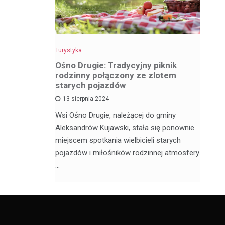
Turystyka
Tu
z
Ośno Drugie: Tradycyjny piknik
W
rodzinny połączony ze zlotem
ci
starych pojazdów
13 sierpnia 2024
My
ą satelickie
Wsi Ośno Drugie, należącej do gminy
tu
ów. Nie
Aleksandrów Kujawski, stała się ponownie
wi
ódzkim,
miejscem spotkania wielbicieli starych
os
pojazdów i miłośników rodzinnej atmosfery.
…