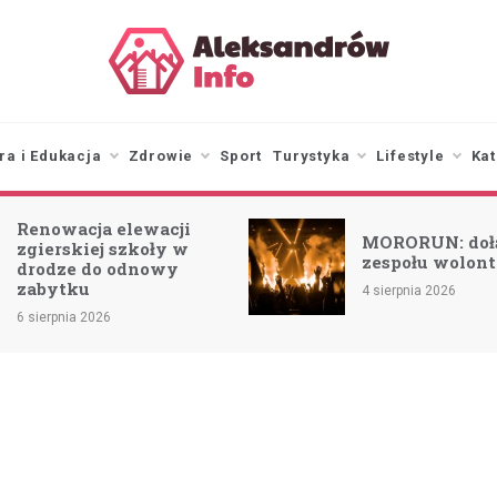
aleksandrowinfo.pl
informacje z Aleksandrowa
Łódzkiego
ra i Edukacja
Zdrowie
Sport
Turystyka
Lifestyle
Kat
Renowacja elewacji
MORORUN: doł
zgierskiej szkoły w
zespołu wolont
drodze do odnowy
zabytku
4 sierpnia 2026
6 sierpnia 2026