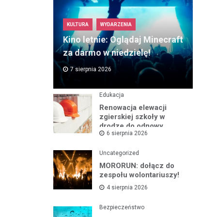
KULTURA
WYDARZENIA
Kino letnie: Oglądaj Minecraft
za darmo w niedzielę!
7 sierpnia 2026
Edukacja
Renowacja elewacji
zgierskiej szkoły w
drodze do odnowy
6 sierpnia 2026
zabytku
Uncategorized
MORORUN: dołącz do
zespołu wolontariuszy!
4 sierpnia 2026
Bezpieczeństwo