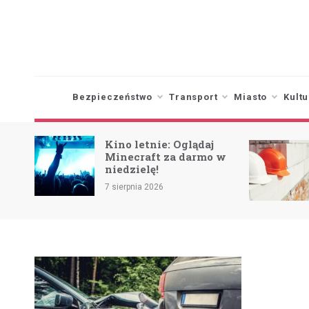
Skip
to
content
Bezpieczeństwo
Transport
Miasto
Kultu
Kino letnie: Oglądaj
Minecraft za darmo w
niedzielę!
ca
7 sierpnia 2026