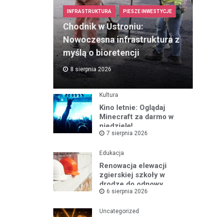
INFRASTRUKTURA
PIESZE INWESTYCJE
Chodnik w Ustroniu:
Nowoczesna infrastruktura z
myślą o bioretencji
8 sierpnia 2026
Kultura
Kino letnie: Oglądaj
Minecraft za darmo w
niedzielę!
7 sierpnia 2026
Edukacja
Renowacja elewacji
zgierskiej szkoły w
drodze do odnowy
6 sierpnia 2026
zabytku
Uncategorized