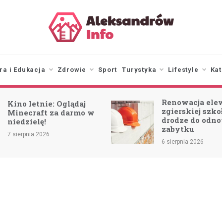
aleksandrowinfo.pl
informacje z Aleksandrowa
Łódzkiego
ra i Edukacja
Zdrowie
Sport
Turystyka
Lifestyle
Kat
Renowacja ele
Kino letnie: Oglądaj
zgierskiej szk
Minecraft za darmo w
drodze do odn
niedzielę!
zabytku
7 sierpnia 2026
6 sierpnia 2026