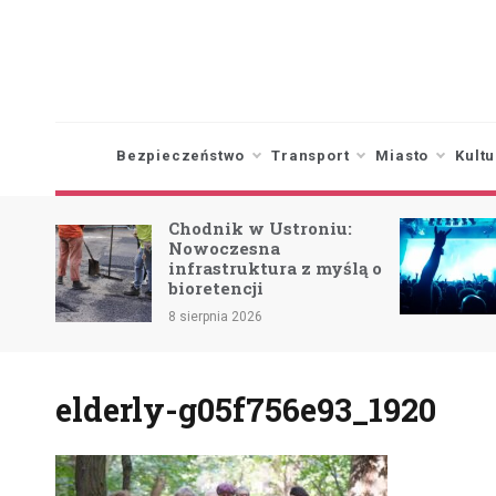
Skip
to
content
Bezpieczeństwo
Transport
Miasto
Kultu
Chodnik w Ustroniu:
owe
Nowoczesna
infrastruktura z myślą o
bioretencji
8 sierpnia 2026
elderly-g05f756e93_1920