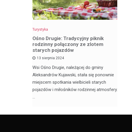
Turystyka
Tu
z
Ośno Drugie: Tradycyjny piknik
W
rodzinny połączony ze zlotem
ci
starych pojazdów
13 sierpnia 2024
My
ą satelickie
Wsi Ośno Drugie, należącej do gminy
tu
ów. Nie
Aleksandrów Kujawski, stała się ponownie
wi
ódzkim,
miejscem spotkania wielbicieli starych
os
pojazdów i miłośników rodzinnej atmosfery.
…