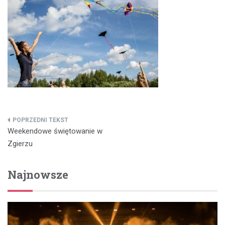
Nawigacja
Weekendowe świętowanie w
wpisu
Zgierzu
Najnowsze