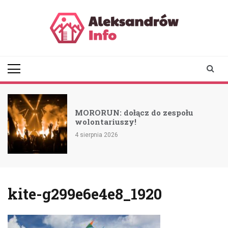
Skip
to
content
aleksandrowinfo.pl
informacje z Aleksandrowa
Łódzkiego
MORORUN: dołącz do zespołu
wolontariuszy!
4 sierpnia 2026
kite-g299e6e4e8_1920