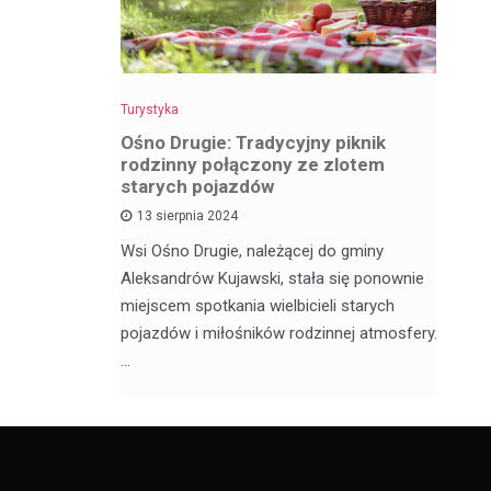
Turystyka
Tu
z
Ośno Drugie: Tradycyjny piknik
W
rodzinny połączony ze zlotem
ci
starych pojazdów
13 sierpnia 2024
My
ą satelickie
Wsi Ośno Drugie, należącej do gminy
tu
ów. Nie
Aleksandrów Kujawski, stała się ponownie
wi
ódzkim,
miejscem spotkania wielbicieli starych
os
pojazdów i miłośników rodzinnej atmosfery.
…