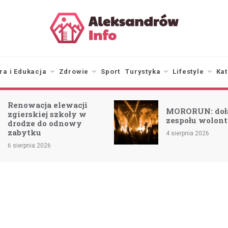
aleksandrowinfo.pl
informacje z Aleksandrowa
Łódzkiego
ra i Edukacja
Zdrowie
Sport
Turystyka
Lifestyle
Kat
Renowacja elewacji
MORORUN: doł
zgierskiej szkoły w
zespołu wolont
drodze do odnowy
zabytku
4 sierpnia 2026
6 sierpnia 2026