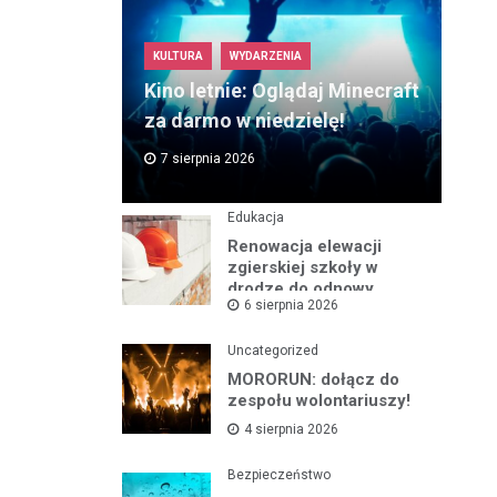
KULTURA
WYDARZENIA
Kino letnie: Oglądaj Minecraft
za darmo w niedzielę!
7 sierpnia 2026
Edukacja
Renowacja elewacji
zgierskiej szkoły w
drodze do odnowy
6 sierpnia 2026
zabytku
Uncategorized
MORORUN: dołącz do
zespołu wolontariuszy!
4 sierpnia 2026
Bezpieczeństwo