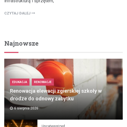
infrastrukturą i sprzętem,
CZYTAJ DALEJ
Najnowsze
EDUKACJA
RENOWACJE
Renowacja elewacji zgierskiej szkoły w
drodze do odnowy zabytku
6 sierpnia 2026
Uncategorized