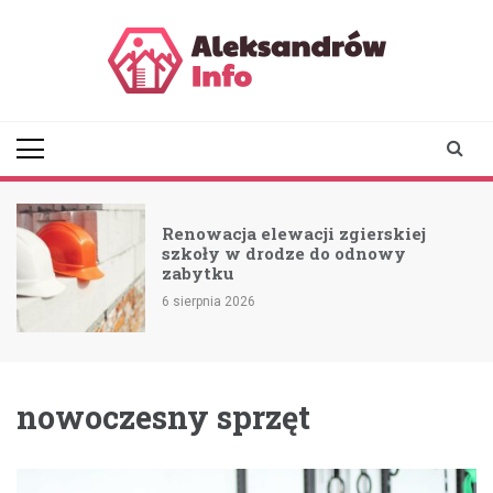
Skip
to
content
aleksandrowinfo.pl
informacje z Aleksandrowa
Łódzkiego
Renowacja elewacji zgierskiej
szkoły w drodze do odnowy
zabytku
6 sierpnia 2026
nowoczesny sprzęt