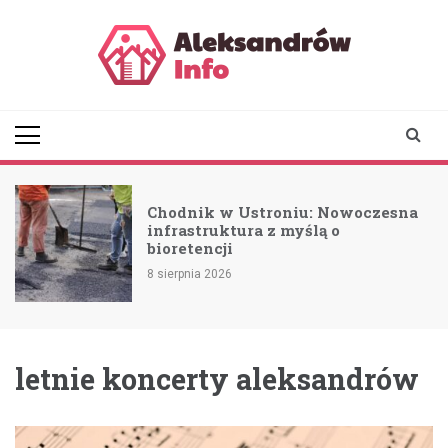
Skip
to
content
aleksandrowinfo.pl
informacje z Aleksandrowa
Łódzkiego
Chodnik w Ustroniu: Nowoczesna
a
infrastruktura z myślą o
bioretencji
8 sierpnia 2026
letnie koncerty aleksandrów