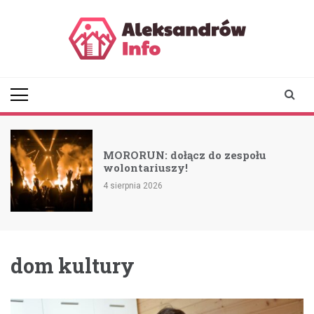
Skip
to
content
aleksandrowinfo.pl
informacje z Aleksandrowa
Łódzkiego
MORORUN: dołącz do zespołu
wolontariuszy!
4 sierpnia 2026
dom kultury