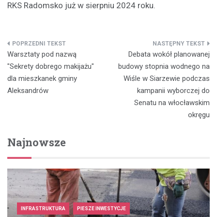
RKS Radomsko już w sierpniu 2024 roku.
Nawigacja
Warsztaty pod nazwą
Debata wokół planowanej
wpisu
"Sekrety dobrego makijażu"
budowy stopnia wodnego na
dla mieszkanek gminy
Wiśle w Siarzewie podczas
Aleksandrów
kampanii wyborczej do
Senatu na włocławskim
okręgu
Najnowsze
INFRASTRUKTURA
PIESZE INWESTYCJE