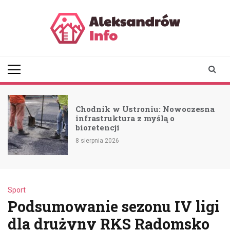
Skip
to
content
aleksandrowinfo.pl
informacje z Aleksandrowa
Łódzkiego
Chodnik w Ustroniu: Nowoczesna
a
infrastruktura z myślą o
bioretencji
8 sierpnia 2026
Sport
Podsumowanie sezonu IV ligi
dla drużyny RKS Radomsko