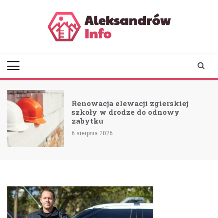
Skip
to
content
aleksandrowinfo.pl
informacje z Aleksandrowa
Łódzkiego
Renowacja elewacji zgierskiej
szkoły w drodze do odnowy
zabytku
6 sierpnia 2026