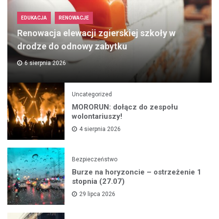
EDUKACJA
RENOWACJE
Renowacja elewacji zgierskiej szkoły w
drodze do odnowy zabytku
6 sierpnia 2026
Uncategorized
MORORUN: dołącz do zespołu
wolontariuszy!
4 sierpnia 2026
Bezpieczeństwo
Burze na horyzoncie – ostrzeżenie 1
stopnia (27.07)
29 lipca 2026