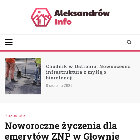
Skip
to
content
aleksandrowinfo.pl
informacje z Aleksandrowa
Łódzkiego
Chodnik w Ustroniu: Nowoczesna
infrastruktura z myślą o
bioretencji
8 sierpnia 2026
Pozostałe
Noworoczne życzenia dla
emerytów ZNP w Głownie