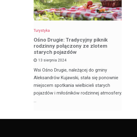
Turystyka
Tu
z
Ośno Drugie: Tradycyjny piknik
W
rodzinny połączony ze zlotem
ci
starych pojazdów
13 sierpnia 2024
My
ą satelickie
Wsi Ośno Drugie, należącej do gminy
tu
ów. Nie
Aleksandrów Kujawski, stała się ponownie
wi
ódzkim,
miejscem spotkania wielbicieli starych
os
pojazdów i miłośników rodzinnej atmosfery.
…