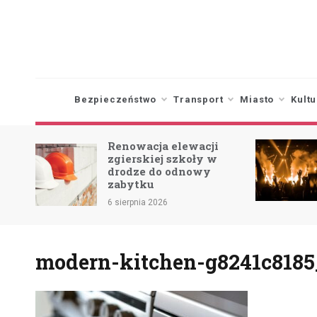
Skip
to
content
Bezpieczeństwo
Transport
Miasto
Kultu
Renowacja elewacji
ia:
zgierskiej szkoły w
6.07)
drodze do odnowy
zabytku
6 sierpnia 2026
modern-kitchen-g8241c8185