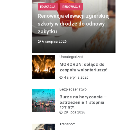
EDUKACJA
RENOWACJE
Renowacja elewacji zgierskiej
szkoły w drodze do odnowy
zabytku
6 sierpnia 2026
Uncategorized
MORORUN: dołącz do
zespołu wolontariuszy!
4 sierpnia 2026
Bezpieczeństwo
Burze na horyzoncie –
ostrzeżenie 1 stopnia
(27.07)
29 lipca 2026
Transport