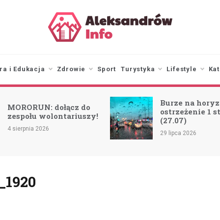
aleksandrowinfo.pl
informacje z Aleksandrowa
Łódzkiego
ra i Edukacja
Zdrowie
Sport
Turystyka
Lifestyle
Kat
Burze na horyz
MORORUN: dołącz do
ostrzeżenie 1 s
zespołu wolontariuszy!
(27.07)
4 sierpnia 2026
29 lipca 2026
_1920