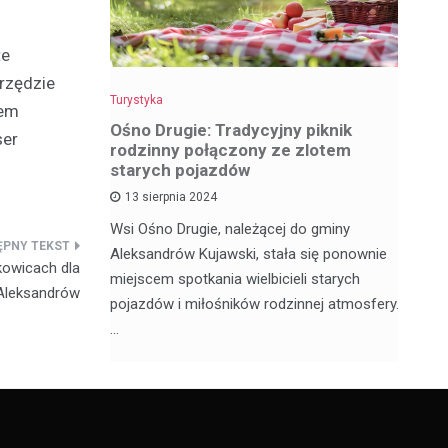
te
Urzędzie
Turystyka
Tu
żem
z
Ośno Drugie: Tradycyjny piknik
W
ser
rodzinny połączony ze zlotem
ci
starych pojazdów
13 sierpnia 2024
My
ą satelickie
Wsi Ośno Drugie, należącej do gminy
tu
ów. Nie
Aleksandrów Kujawski, stała się ponownie
wi
kowicach dla
ódzkim,
miejscem spotkania wielbicieli starych
os
Aleksandrów
pojazdów i miłośników rodzinnej atmosfery.
…