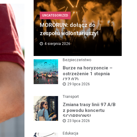
UNCATEGORIZED
MORORUN: dołącz do
zespołu wolontariuszy!
4 sierpnia 2026
Bezpieczeństwo
Burze na horyzoncie –
ostrzeżenie 1 stopnia
(27.07)
29 lipca 2026
Transport
Zmiana trasy linii 97 A/B
z powodu koncertu
SCORPIONS!
23 lipca 2026
Edukacja