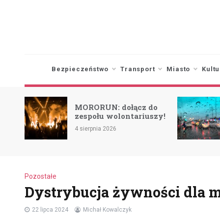
Skip
to
content
Bezpieczeństwo
Transport
Miasto
Kultu
o na
MORORUN: dołącz do
ż w
zespołu wolontariuszy!
4 sierpnia 2026
Pozostałe
Dystrybucja żywności dla
22 lipca 2024
Michał Kowalczyk