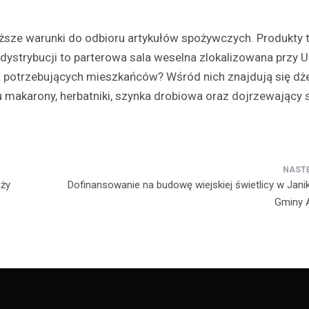
ższe warunki do odbioru artykułów spożywczych. Produkty 
dystrybucji to parterowa sala weselna zlokalizowana przy 
Turystyka
la potrzebujących mieszkańców? Wśród nich znajdują się d
Jedziesz do Łodzi? Zobac
makarony, herbatniki, szynka drobiowa oraz dojrzewający 
najciekawsze miejsca w…
Aleksandrowie Łódzkim
21 lutego 2022
O takich miastach mówi się, że s
wobec swoich większych sąsiad
aży
Dofinansowanie na budowę wiejskiej świetlicy w Jani
inaczej jest z Aleksandrowem Ł
Gminy 
który leży…