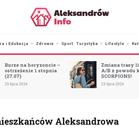
aleksandrowinfo.pl
informacje z Aleksandrowa
Łódzkiego
ra i Edukacja
Zdrowie
Sport
Turystyka
Lifestyle
Kat
Burze na horyzoncie –
Zmiana trasy li
ostrzeżenie 1 stopnia
A/B z powodu 
(27.07)
SCORPIONS!
29 lipca 2026
23 lipca 2026
 mieszkańców Aleksandrowa