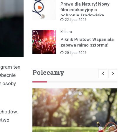
Prawo dla Natury! Nowy
film edukacyjny o
ochronie środowiska
22 lipca 2026
Kultura
Piknik Piratów: Wspaniała
zabawa mimo sztormu!
20 lipca 2026
ogram ten
Polecamy
 Obecnie
z osoby
ochodów.
stwo