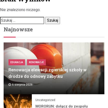
Nie znaleziono niczego.
Szukaj:
Najnowsze
EDUKACJA
RENOWACJE
Renowacja elewacji zgierskiej szkoły w
drodze do odnowy zabytku
6 sierpnia 2026
Uncategorized
MORORUN: dołącz do zespołu