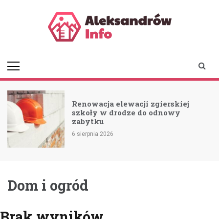
Skip
to
content
aleksandrowinfo.pl
informacje z Aleksandrowa
Łódzkiego
Renowacja elewacji zgierskiej
szkoły w drodze do odnowy
zabytku
6 sierpnia 2026
Dom i ogród
Brak wyników