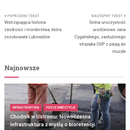
Nawigacja
Wstrząsająca historia
Setna uroczystość
wpisu
zazdrości i morderstwa, która
urodzinowa Jana
zszokowała Lubowidzie
Cygańskiego, zasłużonego
strażaka OSP z pasją do
muzyki
Najnowsze
INFRASTRUKTURA
PIESZE INWESTYCJE
Chodnik w Ustroniu: Nowoczesna
infrastruktura z myślą o bioretencji