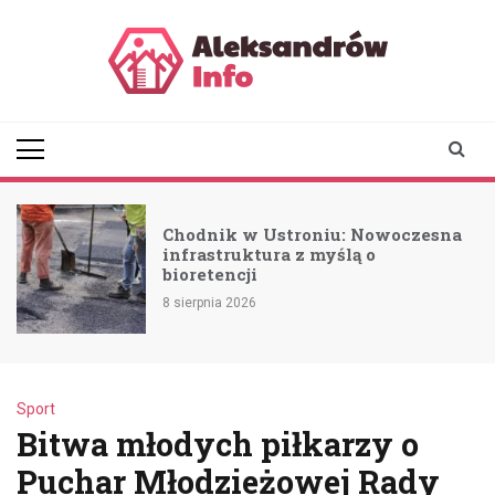
Skip
to
content
aleksandrowinfo.pl
informacje z Aleksandrowa
Łódzkiego
Chodnik w Ustroniu: Nowoczesna
a
infrastruktura z myślą o
bioretencji
8 sierpnia 2026
Sport
Bitwa młodych piłkarzy o
Puchar Młodzieżowej Rady