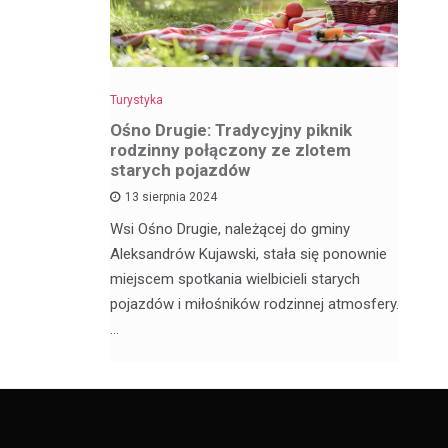
Turystyka
Tu
z
Ośno Drugie: Tradycyjny piknik
W
rodzinny połączony ze zlotem
ci
starych pojazdów
13 sierpnia 2024
My
ą satelickie
Wsi Ośno Drugie, należącej do gminy
tu
ów. Nie
Aleksandrów Kujawski, stała się ponownie
wi
ódzkim,
miejscem spotkania wielbicieli starych
os
pojazdów i miłośników rodzinnej atmosfery.
…