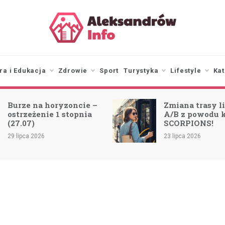
aleksandrowinfo.pl
informacje z Aleksandrowa
Łódzkiego
ra i Edukacja
Zdrowie
Sport
Turystyka
Lifestyle
Kat
Burze na horyzoncie –
Zmiana trasy li
ostrzeżenie 1 stopnia
A/B z powodu 
(27.07)
SCORPIONS!
29 lipca 2026
23 lipca 2026