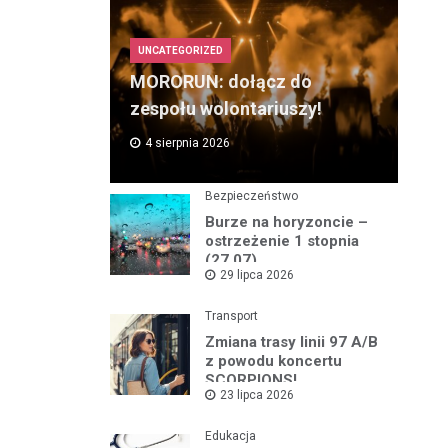
UNCATEGORIZED
MORORUN: dołącz do
zespołu wolontariuszy!
4 sierpnia 2026
Bezpieczeństwo
Burze na horyzoncie –
ostrzeżenie 1 stopnia
(27.07)
29 lipca 2026
Transport
Zmiana trasy linii 97 A/B
z powodu koncertu
SCORPIONS!
23 lipca 2026
Edukacja