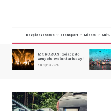
Skip
to
content
Bezpieczeństwo
Transport
Miasto
Kultu
o na
MORORUN: dołącz do
ż w
zespołu wolontariuszy!
4 sierpnia 2026