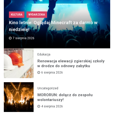
KULTURA
WYDARZENIA
Kino letnie: Oglądaj Minecraft za darmo w
niedzielę!
7 sierpnia 2026
Edukacja
Renowacja elewacji zgierskiej szkoły
w drodze do odnowy zabytku
6 sierpnia 2026
Uncategorized
MORORUN: dołącz do zespołu
wolontariuszy!
4 sierpnia 2026