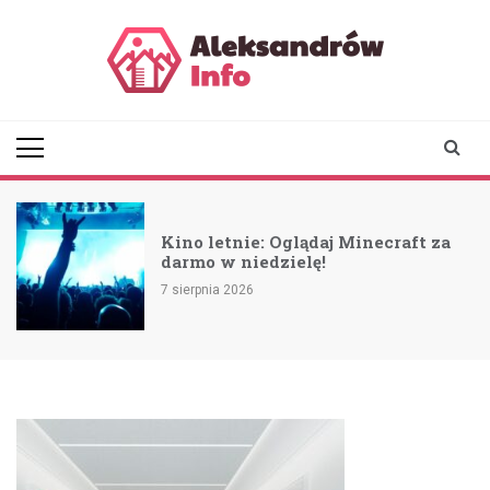
Skip
to
content
aleksandrowinfo.pl
informacje z Aleksandrowa
Łódzkiego
Kino letnie: Oglądaj Minecraft za
darmo w niedzielę!
7 sierpnia 2026