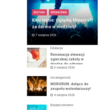
KULTURA
WYDARZENIA
Kino letnie: Oglądaj Minecraft
za darmo w niedzielę!
7 sierpnia 2026
Edukacja
Renowacja elewacji
zgierskiej szkoły w
drodze do odnowy
6 sierpnia 2026
zabytku
Uncategorized
MORORUN: dołącz do
zespołu wolontariuszy!
4 sierpnia 2026
Bezpieczeństwo