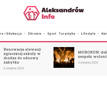
aleksandrowinfo.pl
informacje z Aleksandrowa
Łódzkiego
ra i Edukacja
Zdrowie
Sport
Turystyka
Lifestyle
Kat
Renowacja elewacji
MORORUN: doł
zgierskiej szkoły w
zespołu wolont
drodze do odnowy
zabytku
4 sierpnia 2026
6 sierpnia 2026