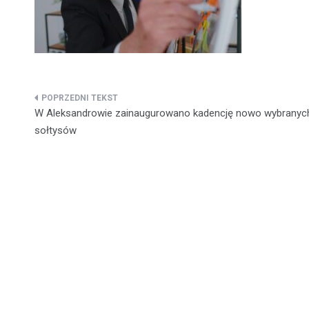
Nawigacja
W Aleksandrowie zainaugurowano kadencję nowo wybranyc
wpisu
sołtysów