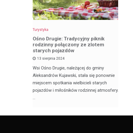
Turystyka
Tu
z
Ośno Drugie: Tradycyjny piknik
W
rodzinny połączony ze zlotem
ci
starych pojazdów
13 sierpnia 2024
My
ą satelickie
Wsi Ośno Drugie, należącej do gminy
tu
ów. Nie
Aleksandrów Kujawski, stała się ponownie
wi
ódzkim,
miejscem spotkania wielbicieli starych
os
pojazdów i miłośników rodzinnej atmosfery.
…