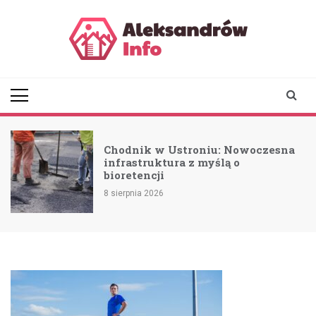
Skip
to
content
aleksandrowinfo.pl
informacje z Aleksandrowa
Łódzkiego
Chodnik w Ustroniu: Nowoczesna
a
infrastruktura z myślą o
bioretencji
8 sierpnia 2026