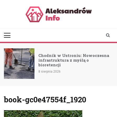
Skip
to
content
aleksandrowinfo.pl
informacje z Aleksandrowa
Łódzkiego
Chodnik w Ustroniu: Nowoczesna
a
infrastruktura z myślą o
bioretencji
8 sierpnia 2026
book-gc0e47554f_1920