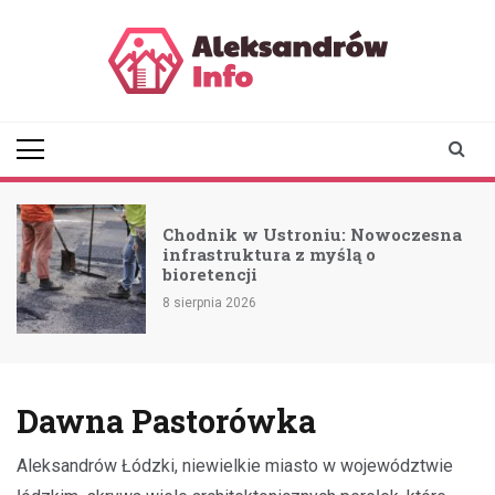
Skip
to
content
aleksandrowinfo.pl
informacje z Aleksandrowa
Łódzkiego
u: Nowoczesna
Kino letnie: Oglądaj Mi
ślą o
darmo w niedzielę!
7 sierpnia 2026
Dawna Pastorówka
Aleksandrów Łódzki, niewielkie miasto w województwie