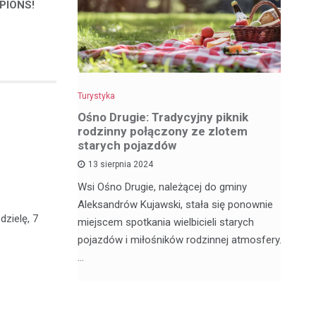
PIONS!
Turystyka
Tu
z
Ośno Drugie: Tradycyjny piknik
W
rodzinny połączony ze zlotem
ci
starych pojazdów
13 sierpnia 2024
My
ą satelickie
Wsi Ośno Drugie, należącej do gminy
tu
ów. Nie
Aleksandrów Kujawski, stała się ponownie
wi
dzielę, 7
ódzkim,
miejscem spotkania wielbicieli starych
os
pojazdów i miłośników rodzinnej atmosfery.
…