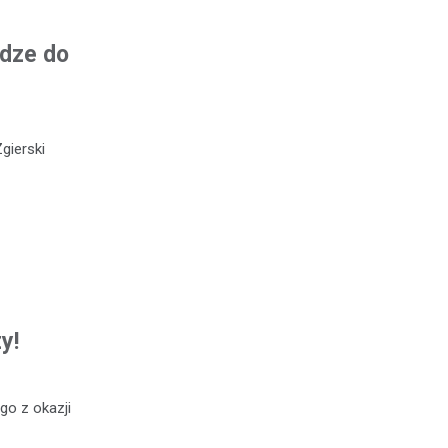
odze do
gierski
y!
go z okazji