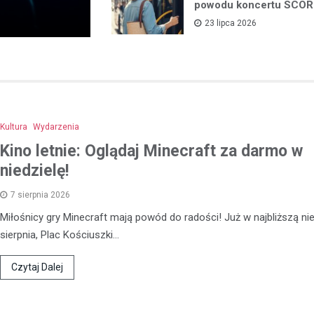
powodu koncertu SCOR
23 lipca 2026
Turystyka
Jedziesz do Łodzi? Zobac
Kultura
Wydarzenia
najciekawsze miejsca w…
Aleksandrowie Łódzkim
Kino letnie: Oglądaj Minecraft za darmo w
21 lutego 2022
niedzielę!
O takich miastach mówi się, że s
7 sierpnia 2026
wobec swoich większych sąsiad
Miłośnicy gry Minecraft mają powód do radości! Już w najbliższą nie
inaczej jest z Aleksandrowem Ł
sierpnia, Plac Kościuszki…
który leży…
Czytaj Dalej