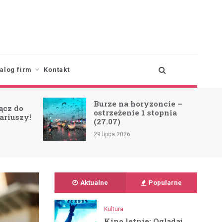
alog firm
Kontakt
oncie –
Zmiana trasy linii 97
topnia
A/B z powodu koncertu
SCORPIONS!
23 lipca 2026
Aktualne
Popularne
Kultura
Kino letnie: Oglądaj