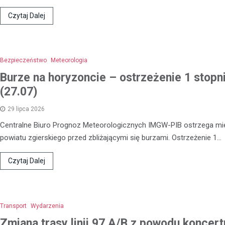
Czytaj Dalej
Bezpieczeństwo
Meteorologia
Burze na horyzoncie – ostrzeżenie 1 stopn
(27.07)
29 lipca 2026
Centralne Biuro Prognoz Meteorologicznych IMGW-PIB ostrzega m
powiatu zgierskiego przed zbliżającymi się burzami. Ostrzeżenie 1…
Czytaj Dalej
Transport
Wydarzenia
Zmiana trasy linii 97 A/B z powodu koncert