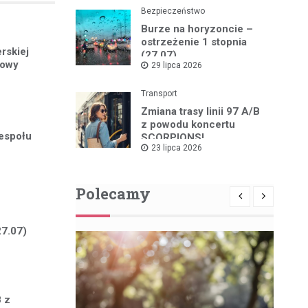
Bezpieczeństwo
Burze na horyzoncie –
ostrzeżenie 1 stopnia
rskiej
(27.07)
nowy
29 lipca 2026
Transport
Zmiana trasy linii 97 A/B
z powodu koncertu
espołu
SCORPIONS!
23 lipca 2026
Polecamy
27.07)
B z