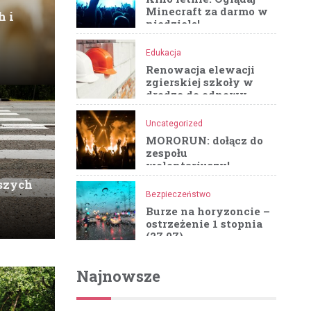
Minecraft za darmo w
h i
niedzielę!
Edukacja
Renowacja elewacji
zgierskiej szkoły w
drodze do odnowy
zabytku
Uncategorized
MORORUN: dołącz do
zespołu
wolontariuszy!
szych
Bezpieczeństwo
Burze na horyzoncie –
ostrzeżenie 1 stopnia
(27.07)
Najnowsze