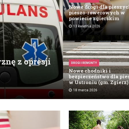
Nowe drogi dla pieszyc
pieszo-rowerowych w
powiecie zgierskim
13 kwietnia 2026
po groźnym
znę z opresji
e w pożarze
DROGI I REMONTY
Nowe chodniki i
bezpieczeństwo dla pie
w Ustroniu (gm. Zgierz)
18 marca 2026