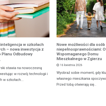
inteligencja w szkołach
Nowe możliwości dla osób
ch – nowa inwestycja z
niepełnosprawnościami: O
o Planu Odbudowy
Wspomaganego Domu
Mieszkalnego w Zgierzu
6
16 kwietnia 2026
rski stawia na nowoczesną
Wyobraź sobie moment, gdy kl
westując w rozwój technologii i
własnego mieszkania spoczywaj
ch w szkołach.…
Przed tobą otwierają się…