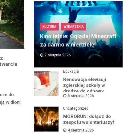
KULTURA
WYDARZENIA
Kino letnie: Oglądaj Minecraft
za darmo w niedzielę!
7 sierpnia 2026
 z
twarcie
Edukacja
Renowacja elewacji
zgierskiej szkoły w
drodze do odnowy
ucze do
6 sierpnia 2026
zabytku
ą w dłoni.
Uncategorized
MORORUN: dołącz do
zespołu wolontariuszy!
4 sierpnia 2026