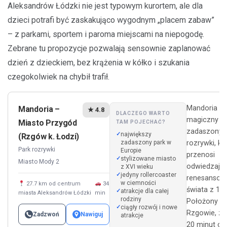
Aleksandrów Łódzki nie jest typowym kurortem, ale dla
dzieci potrafi być zaskakująco wygodnym „placem zabaw”
– z parkami, sportem i paroma miejscami na niepogodę.
Zebrane tu propozycje pozwalają sensownie zaplanować
dzień z dzieckiem, bez krążenia w kółko i szukania
czegokolwiek na chybił trafił.
Mandoria to
Mandoria –
★ 4.8
DLACZEGO WARTO
magiczny
Miasto Przygód
TAM POJECHAĆ?
zadaszony 
największy
(Rzgów k. Łodzi)
zadaszony park w
rozrywki, kt
Park rozrywki
Europie
przenosi
stylizowane miasto
Miasto Mody 2
odwiedzają
z XVI wieku
jedyny rollercoaster
renesanso
w ciemności
27.7 km od centrum
34
świata z 15
atrakcje dla całej
miasta Aleksandrów Łódzki
min
rodziny
Położony w
ciągły rozwój i nowe
Rzgowie, za
Zadzwoń
Nawiguj
atrakcje
20 minut od