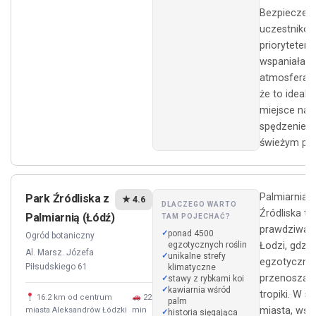
Bezpieczeń
uczestników
priorytetem,
wspaniała
atmosfera s
że to idealn
miejsce na
spędzenie c
świeżym pow
Palmiarnia 
Park Źródliska z
★ 4.6
DLACZEGO WARTO
Źródliska to
Palmiarnią (Łódź)
TAM POJECHAĆ?
prawdziwa p
ponad 4500
Ogród botaniczny
egzotycznych roślin
Łodzi, gdzie
Al. Marsz. Józefa
unikalne strefy
egzotyczne 
Piłsudskiego 61
klimatyczne
przenoszą 
stawy z rybkami koi
kawiarnia wśród
tropiki. W s
16.2 km od centrum
22
palm
miasta, wśr
miasta Aleksandrów Łódzki
min
historia sięgająca