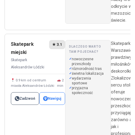
odkrycie w
mezozoicz
świecie.
Skatepark M
Skatepark
★ 3.1
DLACZEGO WARTO
Warszawie 
miejski
TAM POJECHAĆ?
prawdziwy ra
nowoczesne
Skatepark
przeszkody
miłośników
Aleksandrów Łódzki
różnorodność tras
deskorolki i
świetna lokalizacja
Zlokalizowa
wydarzenia
0.9 km od centrum
2
sportowe
sercu stolicy
miasta Aleksandrów Łódzki
min
przyjazna
oferuje
społeczność
Zadzwoń
Nawiguj
nowoczesn
przeszkody,
przyciągają
zarówno am
jak i
profesjonali