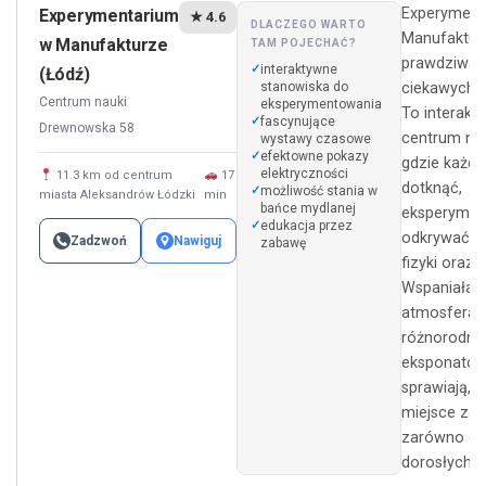
Experyment
Experymentarium
★ 4.6
DLACZEGO WARTO
Manufaktur
w Manufakturze
TAM POJECHAĆ?
prawdziwa u
interaktywne
(Łódź)
stanowiska do
ciekawych ś
Centrum nauki
eksperymentowania
To interakt
fascynujące
Drewnowska 58
centrum nau
wystawy czasowe
efektowne pokazy
gdzie każd
elektryczności
11.3 km od centrum
17
dotknąć,
możliwość stania w
miasta Aleksandrów Łódzki
min
bańce mydlanej
eksperymen
edukacja przez
odkrywać t
Zadzwoń
Nawiguj
zabawę
fizyki oraz n
Wspaniała
atmosfera i
różnorodno
eksponató
sprawiają, ż
miejsce za
zarówno dzie
dorosłych.