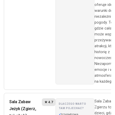
oferuje idea
warunki do
niezależnie
pogody. To 
gdzie cała 
może wspól
przeżywać 
atrakcji, któ
historię z
nowoczesno
Niezapomni
emocje i ws
atmosfera 
na każdego!
Sala Zabaw
Sala Zabaw
★ 4.7
DLACZEGO WARTO
Zgierzu to ra
Jeżyk (Zgierz,
TAM POJECHAĆ?
dzieci, gdzie
trzypiętrowa