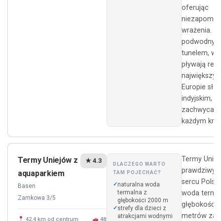
oferując
niezapomni
wrażenia. Z
podwodny
tunelem, w 
pływają reki
największy
Europie sło
indyjskim, t
zachwyca n
każdym krok
Termy Uniej
Termy Uniejów z
★ 4.3
DLACZEGO WARTO
prawdziwy 
aquaparkiem
TAM POJECHAĆ?
sercu Polski
naturalna woda
Basen
termalna z
woda terma
Zamkowa 3/5
głębokości 2000 m
głębokości 
strefy dla dzieci z
metrów zap
atrakcjami wodnymi
42.4 km od centrum
48