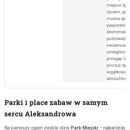
miejsce tętn
życiem, gdz
można spot
pasjonatów
ekstremalny
podziwiać i
niesamowit
umiejętności
przegap okaz
poczuć tę
wyjątkową
atmosferę!
Parki i place zabaw w samym
sercu Aleksandrowa
Na pierwszy ogień zwykle idzie
Park Miejski
– najbardziej