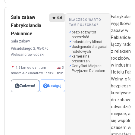
Fabrykoland
Sala zabaw
★ 4.6
DLACZEGO WARTO
wyjątkowa s
Fabrykolandia
TAM POJECHAĆ?
zabaw w
bezpieczny tor
Pabianice
przeszkód
Pabianicach
Sala zabaw
industrialny klimat
łączy radoś
dostępność dla gości
Piłsudskiego 2, 95-070
z relaksem
hotelowych
Aleksandrów Łódzki
kameralna
rodziców. P
przestrzeń
w industria
Certyfikat Miejsce
1.5 km od centrum
3
Przyjazne Dzieciom
Hotelu Fabr
miasta Aleksandrów Łódzki
min
Wełny, ofer
bezpieczne 
Zadzwoń
Nawiguj
kreatywne m
do zabawy.
odwiedzić t
miejsce, ab
się wspóln
czasem w un
atmosferze