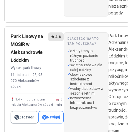
niezależnie
pogody.
Park Linowy
Park Linowy na
★ 4.6
DLACZEGO WARTO
Adrenalina 
MOSiR w
TAM POJECHAĆ?
Aleksandro
cztery trasy o
Aleksandrowie
różnym poziomie
Łódzkim to
Łódzkim
trudności
miejsce, któ
świetna zabawa dla
Wysoki park linowy
przyciąga ro
całej rodziny
obowiązkowe
11 Listopada 98, 95-
miłośników
szkolenie z
070 Aleksandrów
aktywnego
instruktorami
Łódzki
wodny plac zabaw w
wypoczynku
sezonie letnim
Oferuje czte
nowoczesna
1.4 km od centrum
3
infrastruktura i
o różnym st
miasta Aleksandrów Łódzki
min
bezpieczeństwo
trudności, c
sprawia, że
Zadzwoń
Nawiguj
znajdzie coś
siebie.