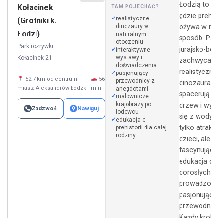
Łodzią to mi
Kołacinek
TAM POJECHAĆ?
gdzie prehis
realistyczne
(Grotniki k.
dinozaury w
ożywa w ni
Łodzi)
naturalnym
sposób. Par
otoczeniu
Park rozrywki
jurajsko-bo
interaktywne
wystawy i
Kołacinek 21
zachwyca
doświadczenia
realistyczn
pasjonujący
52.7 km od centrum
56
przewodnicy z
dinozaurami
miasta Aleksandrów Łódzki
min
anegdotami
spacerują w
malownicze
krajobrazy po
drzew i wyn
Zadzwoń
Nawiguj
lodowcu
się z wody. 
edukacja o
tylko atrakcj
prehistorii dla całej
rodziny
dzieci, ale t
fascynująca
edukacja dl
dorosłych,
prowadzona
pasjonujący
przewodnik
Każdy krok 