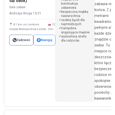
tuż obok)
konstrukcja
zabawa nie
Sala zabaw
zabawowa
końca. Z po
bezpieczna miękka
Andrzeja Struga 13/21
metrami
nawierzchnia
osobny kącik dla
kwadratowy
najmłodszych
8.1 km od centrum
12
pełnymi atra
trampolina
miasta Aleksandrów Łódzki
min
angażująca mięśnie
każde dziec
wydzielona strefa
znajdzie coś
Zadzwoń
Nawiguj
dla rodziców
siebie. To i
miejsce na
deszczowe d
które łączy
bezpieczeń
rodzice mo
spokojnie
obserwować
pociechy z
kawiarenki.