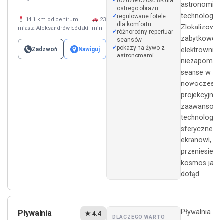
rozdzielczość 8K dla
astronomii i
ostrego obrazu
technologii.
regulowane fotele
14.1 km od centrum
23
dla komfortu
Zlokalizow
miasta Aleksandrów Łódzki
min
różnorodny repertuar
zabytkowej
seansów
pokazy na żywo z
Zadzwoń
Nawiguj
elektrowni, 
astronomami
niezapomni
seanse w
nowoczesnej
projekcyjnej.
zaawansow
technologii 
sferycznem
ekranowi,
przeniesiesz
kosmos jak 
dotąd.
Pływalnia
Pływalnia
★ 4.4
DLACZEGO WARTO