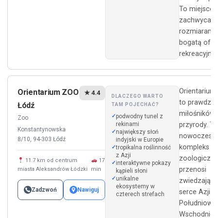
To miejsce, 
zachwyca ni
rozmiarami, 
bogatą ofer
rekreacyjną.
Orientarium
Orientarium ZOO
★ 4.4
DLACZEGO WARTO
to prawdziwy
Łódź
TAM POJECHAĆ?
miłośników
podwodny tunel z
Zoo
rekinami
przyrody. T
Konstantynowska
największy słoń
nowoczesn
8/10, 94-303 Łódź
indyjski w Europie
kompleks
tropikalna roślinność
z Azji
zoologiczn
11.7 km od centrum
17
interaktywne pokazy
przenosi
miasta Aleksandrów Łódzki
min
kąpieli słoni
unikalne
zwiedzając
ekosystemy w
Zadzwoń
Nawiguj
serce Azji
czterech strefach
Południowo
Wschodniej,