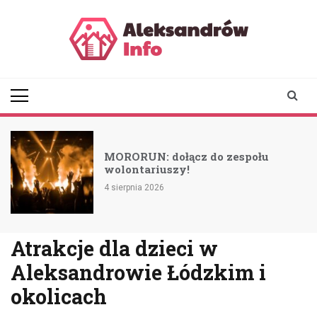
Skip
to
content
aleksandrowinfo.pl
informacje z Aleksandrowa
Łódzkiego
MORORUN: dołącz do zespołu
wolontariuszy!
4 sierpnia 2026
Atrakcje dla dzieci w
Aleksandrowie Łódzkim i
okolicach