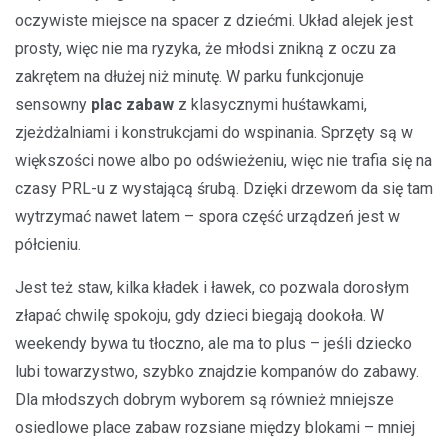
oczywiste miejsce na spacer z dziećmi. Układ alejek jest
prosty, więc nie ma ryzyka, że młodsi znikną z oczu za
zakrętem na dłużej niż minutę. W parku funkcjonuje
sensowny
plac zabaw
z klasycznymi huśtawkami,
zjeżdżalniami i konstrukcjami do wspinania. Sprzęty są w
większości nowe albo po odświeżeniu, więc nie trafia się na
czasy PRL-u z wystającą śrubą. Dzięki drzewom da się tam
wytrzymać nawet latem – spora część urządzeń jest w
półcieniu.
Jest też staw, kilka kładek i ławek, co pozwala dorosłym
złapać chwilę spokoju, gdy dzieci biegają dookoła. W
weekendy bywa tu tłoczno, ale ma to plus – jeśli dziecko
lubi towarzystwo, szybko znajdzie kompanów do zabawy.
Dla młodszych dobrym wyborem są również mniejsze
osiedlowe place zabaw rozsiane między blokami – mniej