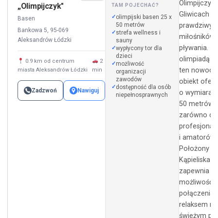
Olimpijczyk
„Olimpijczyk"
TAM POJECHAĆ?
Gliwicach t
olimpijski basen 25 x
Basen
50 metrów
prawdziwy ra
Bankowa 5, 95-069
strefa wellness i
miłośników
Aleksandrów Łódzki
sauny
pływania. Z
wypłycony tor dla
dzieci
olimpiadą w
0.9 km od centrum
2
możliwość
ten nowocz
miasta Aleksandrów Łódzki
min
organizacji
zawodów
obiekt ofer
dostępność dla osób
Zadzwoń
Nawiguj
o wymiarach
niepełnosprawnych
50 metrów, 
zarówno dl
profesjonali
i amatorów.
Położony o
Kąpieliska 
zapewnia
możliwość
połączenia 
relaksem na
świeżym pow