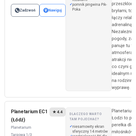
przeszklon
pomnik pingwina Pik-
Poka
Zadzwoń
Nawiguj
bryłami, to 
łączy relaks
adrenaliną.
Niezależnie
pogody, za
panuje tu tr
atmosfera, 
atrakcji nie 
co czyni go
idealnym m
na rodzinną
wyprawę.
Planetarium
Planetarium EC1
★ 4.4
DLACZEGO WARTO
Łodzi to pr
(Łódź)
TAM POJECHAĆ?
perełka dla
niesamowity ekran
Planetarium
sferyczny 14 metrów
miłośników
Targowa 1/3