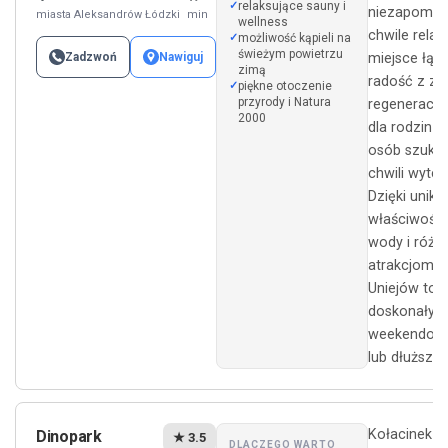
relaksujące sauny i
niezapomni
miasta Aleksandrów Łódzki
min
wellness
chwile relak
możliwość kąpieli na
świeżym powietrzu
Zadzwoń
Nawiguj
miejsce łąc
zimą
radość z za
piękne otoczenie
przyrody i Natura
regeneracją,
2000
dla rodzin o
osób szuka
chwili wytch
Dzięki unik
właściwośc
wody i róż
atrakcjom, 
Uniejów to
doskonały 
weekendow
lub dłuższy 
Kołacinek p
Dinopark
★ 3.5
DLACZEGO WARTO