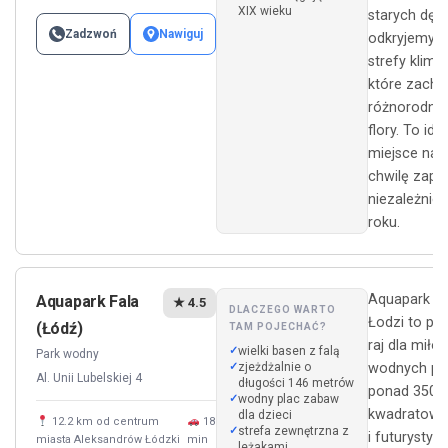
XIX wieku
starych dęb
Zadzwoń
Nawiguj
odkryjemy t
strefy klima
które zachw
różnorodno
flory. To ide
miejsce na r
chwilę zapo
niezależnie
roku.
Aquapark Fa
Aquapark Fala
★ 4.5
DLACZEGO WARTO
Łodzi to pr
(Łódź)
TAM POJECHAĆ?
raj dla miło
wielki basen z falą
Park wodny
zjeżdżalnie o
wodnych pr
Al. Unii Lubelskiej 4
długości 146 metrów
ponad 3500
wodny plac zabaw
kwadratowy
dla dzieci
12.2 km od centrum
18
strefa zewnętrzna z
i futurystyc
miasta Aleksandrów Łódzki
min
leżakami