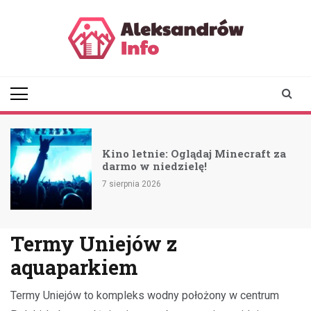
Skip
to
content
aleksandrowinfo.pl
informacje z Aleksandrowa
Łódzkiego
Renowacja elewacji zgierskiej
ft za
szkoły w drodze do odnowy
zabytku
6 sierpnia 2026
Termy Uniejów z
aquaparkiem
Termy Uniejów to kompleks wodny położony w centrum