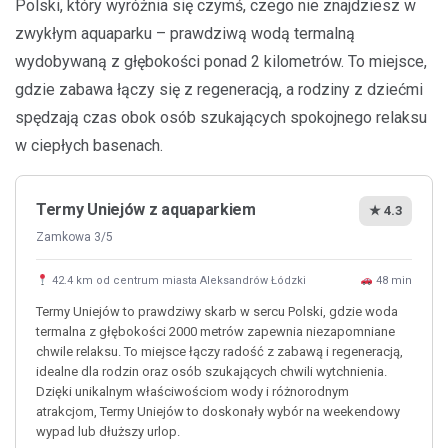
Polski, który wyróżnia się czymś, czego nie znajdziesz w
zwykłym aquaparku – prawdziwą wodą termalną
wydobywaną z głębokości ponad 2 kilometrów. To miejsce,
gdzie zabawa łączy się z regeneracją, a rodziny z dziećmi
spędzają czas obok osób szukających spokojnego relaksu
w ciepłych basenach.
Termy Uniejów z aquaparkiem
★ 4.3
Zamkowa 3/5
42.4 km od centrum miasta Aleksandrów Łódzki
48 min
Termy Uniejów to prawdziwy skarb w sercu Polski, gdzie woda
termalna z głębokości 2000 metrów zapewnia niezapomniane
chwile relaksu. To miejsce łączy radość z zabawą i regeneracją,
idealne dla rodzin oraz osób szukających chwili wytchnienia.
Dzięki unikalnym właściwościom wody i różnorodnym
atrakcjom, Termy Uniejów to doskonały wybór na weekendowy
wypad lub dłuższy urlop.