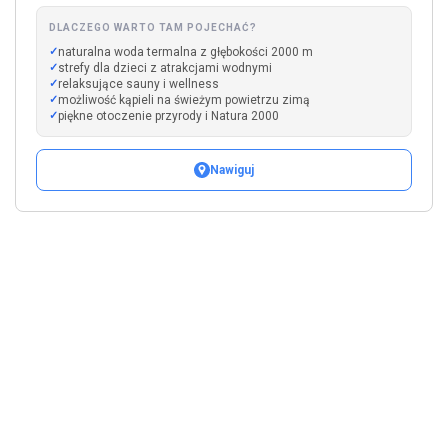
DLACZEGO WARTO TAM POJECHAĆ?
naturalna woda termalna z głębokości 2000 m
strefy dla dzieci z atrakcjami wodnymi
relaksujące sauny i wellness
możliwość kąpieli na świeżym powietrzu zimą
piękne otoczenie przyrody i Natura 2000
Nawiguj
Leaflet
|
©
OpenStreetMap
+
−