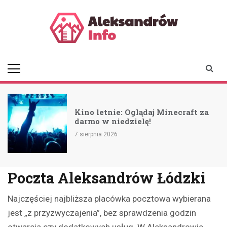
Skip
to
content
aleksandrowinfo.pl
informacje z Aleksandrowa
Łódzkiego
Kino letnie: Oglądaj Minecraft za
darmo w niedzielę!
7 sierpnia 2026
Poczta Aleksandrów Łódzki
Najczęściej najbliższa placówka pocztowa wybierana
jest „z przyzwyczajenia”, bez sprawdzenia godzin