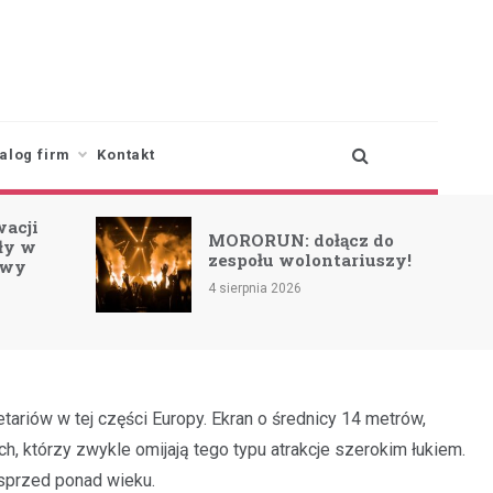
alog firm
Kontakt
Burze na horyzonci
RORUN: dołącz do
ostrzeżenie 1 stopni
społu wolontariuszy!
(27.07)
erpnia 2026
29 lipca 2026
ariów w tej części Europy. Ekran o średnicy 14 metrów,
ch, którzy zwykle omijają tego typu atrakcje szerokim łukiem.
 sprzed ponad wieku.