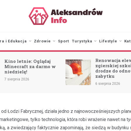
aleksandrowinfo.pl
informacje z Aleksandrowa
Łódzkiego
ra i Edukacja
Zdrowie
Sport
Turystyka
Lifestyle
Kat
Renowacja elewacji
MO
zgierskiej szkoły w
ze
drodze do odnowy
zabytku
4 si
6 sierpnia 2026
d Łodzi Fabrycznej, działa jedno z najnowocześniejszych planet
marketingowe, tylko technologia, która robi wrażenie nawet na ty
wką, a zwiedzający faktycznie zapominają, że siedzą w budynku