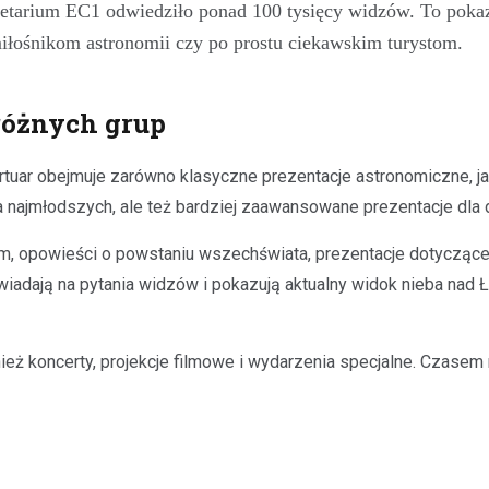
etarium EC1 odwiedziło ponad 100 tysięcy widzów. To pokazu
miłośnikom astronomii czy po prostu ciekawskim turystom.
różnych grup
tuar obejmuje zarówno klasyczne prezentacje astronomiczne, jak
a najmłodszych, ale też bardziej zaawansowane prezentacje dla 
m, opowieści o powstaniu wszechświata, prezentacje dotyczące
ają na pytania widzów i pokazują aktualny widok nieba nad Łod
eż koncerty, projekcje filmowe i wydarzenia specjalne. Czasem