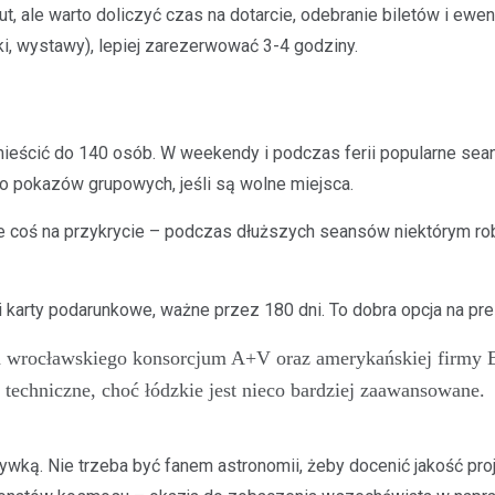
 ale warto doliczyć czas na dotarcie, odebranie biletów i ewentu
i, wystawy), lepiej zarezerwować 3-4 godziny.
mieścić do 140 osób. W weekendy i podczas ferii popularne sea
o pokazów grupowych, jeśli są wolne miejsca.
e coś na przykrycie – podczas dłuższych seansów niektórym robi
karty podarunkowe, ważne przez 180 dni. To dobra opcja na prezen
 wrocławskiego konsorcjum A+V oraz amerykańskiej firmy E
techniczne, choć łódzkie jest nieco bardziej zaawansowane.
wką. Nie trzeba być fanem astronomii, żeby docenić jakość projek