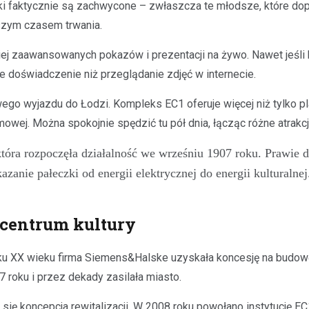
iaki faktycznie są zachwycone – zwłaszcza te młodsze, które do
szym czasem trwania.
dziej zaawansowanych pokazów i prezentacji na żywo. Nawet jeśli
e doświadczenie niż przeglądanie zdjęć w internecie.
ego wyjazdu do Łodzi. Kompleks EC1 oferuje więcej niż tylko p
wej. Można spokojnie spędzić tu pół dnia, łącząc różne atrakcj
ra rozpoczęła działalność we wrześniu 1907 roku. Prawie do
anie pałeczki od energii elektrycznej do energii kulturalnej
 centrum kultury
tku XX wieku firma Siemens&Halske uzyskała koncesję na budowę
 roku i przez dekady zasilała miasto.
a się koncepcja rewitalizacji. W 2008 roku powołano instytucję 