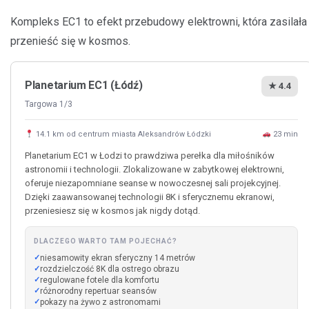
Kompleks EC1 to efekt przebudowy elektrowni, która zasilała
przenieść się w kosmos.
Planetarium EC1 (Łódź)
★ 4.4
Targowa 1/3
14.1 km od centrum miasta Aleksandrów Łódzki
23 min
Planetarium EC1 w Łodzi to prawdziwa perełka dla miłośników
astronomii i technologii. Zlokalizowane w zabytkowej elektrowni,
oferuje niezapomniane seanse w nowoczesnej sali projekcyjnej.
Dzięki zaawansowanej technologii 8K i sferycznemu ekranowi,
przeniesiesz się w kosmos jak nigdy dotąd.
DLACZEGO WARTO TAM POJECHAĆ?
niesamowity ekran sferyczny 14 metrów
rozdzielczość 8K dla ostrego obrazu
regulowane fotele dla komfortu
różnorodny repertuar seansów
pokazy na żywo z astronomami