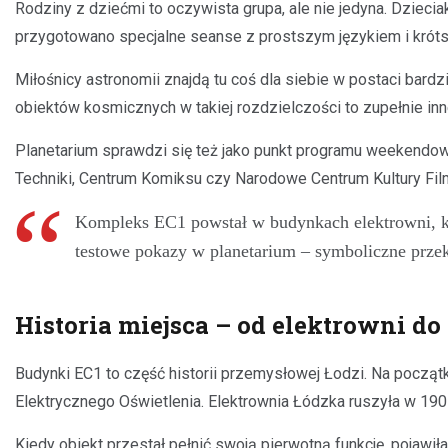
Rodziny z dziećmi to oczywista grupa, ale nie jedyna. Dziec
przygotowano specjalne seanse z prostszym językiem i krót
Miłośnicy astronomii znajdą tu coś dla siebie w postaci bar
obiektów kosmicznych w takiej rozdzielczości to zupełnie inn
Planetarium sprawdzi się też jako punkt programu weekendow
Techniki, Centrum Komiksu czy Narodowe Centrum Kultury Filmo
Kompleks EC1 powstał w budynkach elektrowni, któ
testowe pokazy w planetarium – symboliczne przekaz
Historia miejsca – od elektrowni do
Budynki EC1 to część historii przemysłowej Łodzi. Na począ
Elektrycznego Oświetlenia. Elektrownia Łódzka ruszyła w 1907
Kiedy obiekt przestał pełnić swoją pierwotną funkcję, pojawił