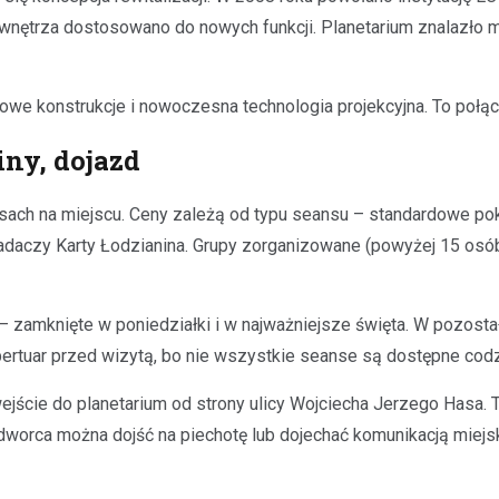
 wnętrza dostosowano do nowych funkcji. Planetarium znalazło 
lowe konstrukcje i nowoczesna technologia projekcyjna. To połą
iny, dojazd
kasach na miejscu. Ceny zależą od typu seansu – standardowe pok
siadaczy Karty Łodzianina. Grupy zorganizowane (powyżej 15 os
– zamknięte w poniedziałki i w najważniejsze święta. W pozost
ertuar przed wizytą, bo nie wszystkie seanse są dostępne codz
ejście do planetarium od strony ulicy Wojciecha Jerzego Hasa. T
 dworca można dojść na piechotę lub dojechać komunikacją miejs