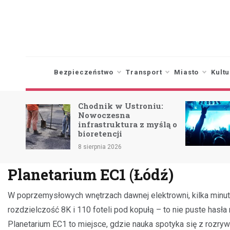
Skip
to
content
Bezpieczeństwo
Transport
Miasto
Kultu
k w Ustroniu:
Kino letnie: Oglądaj
zesna
Minecraft za darmo w
ruktura z myślą o
niedzielę!
ncji
7 sierpnia 2026
 2026
Planetarium EC1 (Łódź)
W poprzemysłowych wnętrzach dawnej elektrowni, kilka minut o
rozdzielczość 8K i 110 foteli pod kopułą – to nie puste hasła 
Planetarium EC1 to miejsce, gdzie nauka spotyka się z rozry